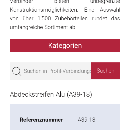
Verbinder bieten unbegrenzte
Konstruktionsmöglichkeiten. Eine Auswahl
von über 1'500 Zubehörteilen rundet das
umfangreiche Sortiment ab.
Kategorien
Profile
Bestseller
Profile Basis 50
Profile Basis 45
Abdeckstreifen Alu (A39-18)
Profile Basis 40
Profile Basis 30
Profile Basis 20
Referenznummer
A39-18