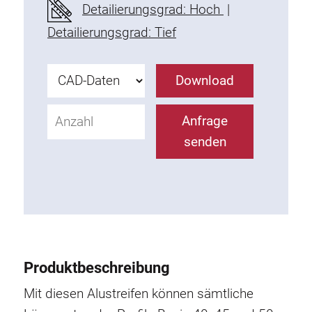
Detailierungsgrad: Hoch
|
Befestigungselemente
Detailierungsgrad: Tief
Montagewinkel
Befestigungsleisten
Uniblöcke
Download
Klemmblöcke
Befestigungswinkel
Anfrage
T-Schrauben
senden
Gewindeteile
Gewindeplatten
Doppelgewindeplatten
Halbrundgewindeplatten
Nutensteine
Nutensteine schwenkbar
Produktbeschreibung
Doppelnutensteine
Mit diesen Alustreifen können sämtliche
Hammermuttern