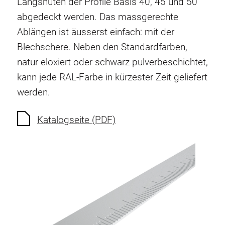
Längsnuten der Profile Basis 40, 45 und 50
Verdrehsicherungen
abgedeckt werden. Das massgerechte
Gewindeeinsätze
Ablängen ist äusserst einfach: mit der
Bodenverbindungselemente
Blechschere. Neben den Standardfarben,
Rollenelemente
natur eloxiert oder schwarz pulverbeschichtet,
Kunststoffelemente
kann jede RAL-Farbe in kürzester Zeit geliefert
Kabelkanäle
werden.
Flächenelemente
Scharniere und Gelenke
Katalogseite (PDF)
Beschläge
Pneumatik Elemente
Dynamische Elemente
Eckelement
Hubsäulen