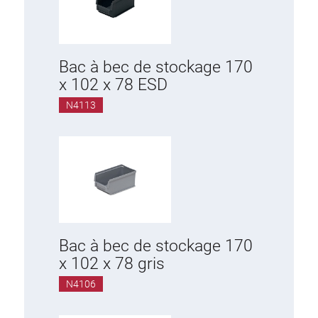
Éléments complémentaires
Accessoires ESD
Bac à bec de stockage 170
x 102 x 78 ESD
Chariot
N4113
Siège de travail
KLINK
Support
Bac à bec de stockage 170
Bras pivotant
x 102 x 78 gris
Armoire basse
N4106