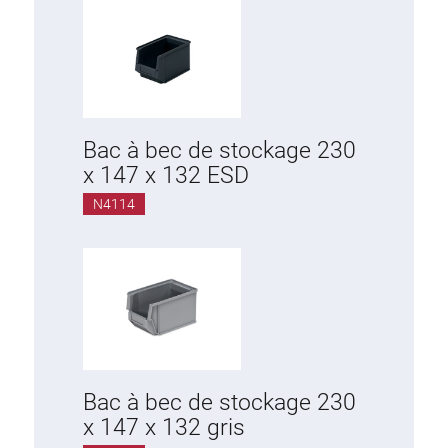
Prises multiples
Eclairage
Air comprimé
Bac à bec de stockage 230
Paroi perforée et accessoires
x 147 x 132 ESD
Récipient
N4114
Bac à bec de stockage 230
x 147 x 132 gris