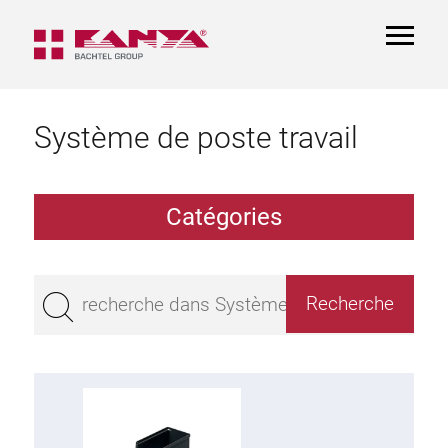
TOGGL
NAVIGA
Système de poste travail
Catégories
Table de travail
Montage
Pateau de Table
Rayon