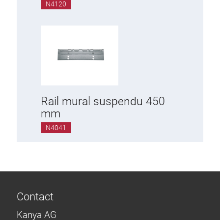
N4120
Rail mural suspendu 450
mm
N4041
Contact
Kanya AG