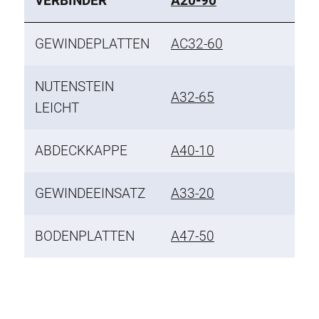
VERBINDER
A20-90
GEWINDEPLATTEN
AC32-60
NUTENSTEIN
A32-65
LEICHT
ABDECKKAPPE
A40-10
GEWINDEEINSATZ
A33-20
BODENPLATTEN
A47-50