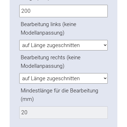
Verdrehsicherungen
Gewindeeinsätze
Bodenverbindungselemente
Bearbeitung links (keine
Rollenelemente
Modellanpassung)
Kunststoffelemente
Kabelkanäle
Bearbeitung rechts (keine
Flächenelemente
Modellanpassung)
Scharniere und Gelenke
Beschläge
Pneumatik Elemente
Mindestlänge für die Bearbeitung
Dynamische Elemente
(mm)
Eckelement
Hubsäulen