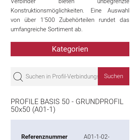
Verbinder bieten unbegrenzte
Konstruktionsmöglichkeiten. Eine Auswahl
von über 1'500 Zubehörteilen rundet das
umfangreiche Sortiment ab.
Kategorien
Profile
Bestseller
Profile Basis 50
Profile Basis 45
PROFILE BASIS 50 - GRUNDPROFIL
Profile Basis 40
50x50 (A01-1)
Profile Basis 30
Profile Basis 20
Referenznummer
A01-1-02-