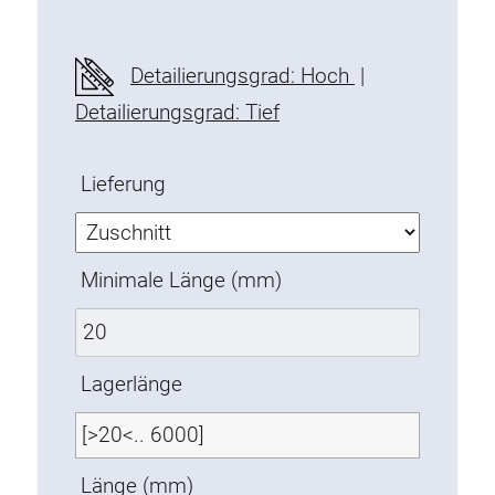
Befestigungselemente
Montagewinkel
Detailierungsgrad: Hoch
|
Befestigungsleisten
Detailierungsgrad: Tief
Uniblöcke
Klemmblöcke
Lieferung
Befestigungswinkel
T-Schrauben
Gewindeteile
Minimale Länge (mm)
Gewindeplatten
Doppelgewindeplatten
Halbrundgewindeplatten
Lagerlänge
Nutensteine
Nutensteine schwenkbar
Doppelnutensteine
Länge (mm)
Hammermuttern