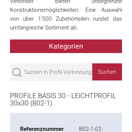
Verbinder bieten unbegrenzte
Konstruktionsmöglichkeiten. Eine Auswahl
von über 1'500 Zubehörteilen rundet das
umfangreiche Sortiment ab.
Kategorien
Profile
Bestseller
Profile Basis 50
Profile Basis 45
PROFILE BASIS 30 - LEICHTPROFIL
Profile Basis 40
30x30 (B02-1)
Profile Basis 30
Profile Basis 20
Referenznummer
B02-1-02-