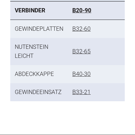
VERBINDER
B20-90
GEWINDEPLATTEN
B32-60
NUTENSTEIN
B32-65
LEICHT
ABDECKKAPPE
B40-30
GEWINDEEINSATZ
B33-21