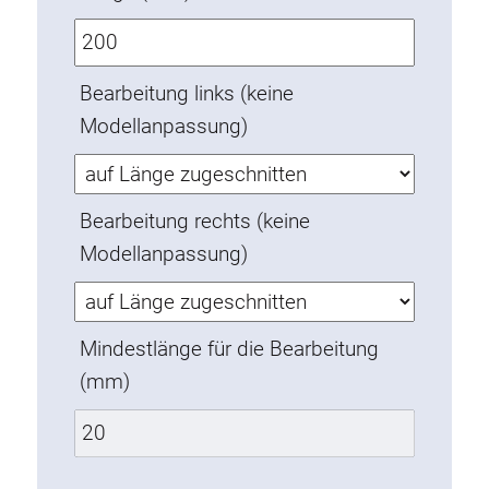
Verdrehsicherungen
Gewindeeinsätze
Bodenverbindungselemente
Bearbeitung links (keine
Rollenelemente
Modellanpassung)
Kunststoffelemente
Kabelkanäle
Bearbeitung rechts (keine
Flächenelemente
Modellanpassung)
Scharniere und Gelenke
Beschläge
Pneumatik Elemente
Mindestlänge für die Bearbeitung
Dynamische Elemente
(mm)
Eckelement
Hubsäulen