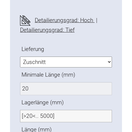
Befestigungselemente
Montagewinkel
Detailierungsgrad: Hoch
|
Befestigungsleisten
Detailierungsgrad: Tief
Uniblöcke
Klemmblöcke
Lieferung
Befestigungswinkel
T-Schrauben
Gewindeteile
Minimale Länge (mm)
Gewindeplatten
Doppelgewindeplatten
Halbrundgewindeplatten
Lagerlänge (mm)
Nutensteine
Nutensteine schwenkbar
Doppelnutensteine
Länge (mm)
Hammermuttern