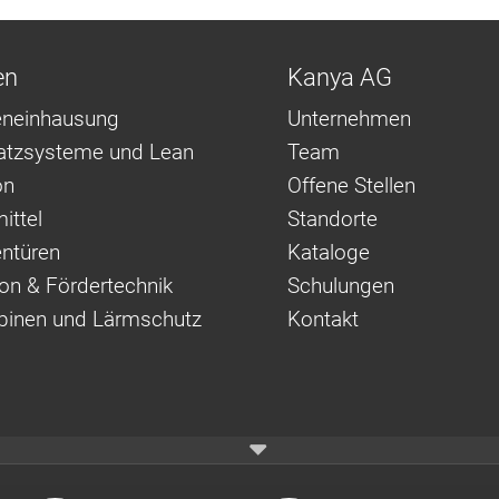
en
Kanya AG
neinhausung
Unternehmen
latzsysteme und Lean
Team
on
Offene Stellen
ittel
Standorte
ntüren
Kataloge
on & Fördertechnik
Schulungen
binen und Lärmschutz
Kontakt