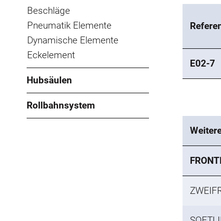
Beschläge
Pneumatik Elemente
Refere
Dynamische Elemente
Eckelement
E02-7
Hubsäulen
Rollbahnsystem
Weiter
FRONT
ZWEIF
SOFTLI