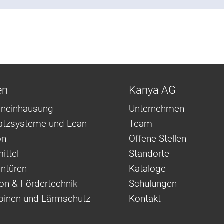
en
Kanya AG
neinhausung
Unternehmen
latzsysteme und Lean
Team
on
Offene Stellen
ittel
Standorte
ntüren
Kataloge
on & Fördertechnik
Schulungen
binen und Lärmschutz
Kontakt