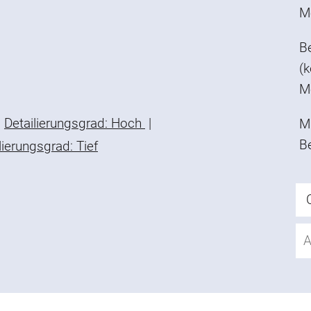
M
B
(k
M
Detailierungsgrad: Hoch
|
Mi
B
lierungsgrad: Tief