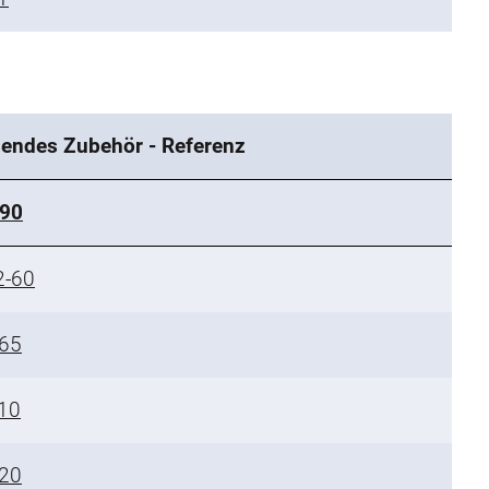
endes Zubehör - Referenz
-90
2-60
65
10
20