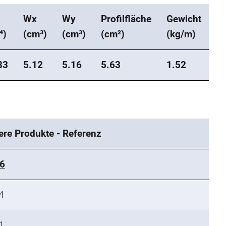
Wx
Wy
Profilfläche
Gewicht
⁴)
(cm³)
(cm³)
(cm²)
(kg/m)
83
5.12
5.16
5.63
1.52
ere Produkte - Referenz
6
4
1