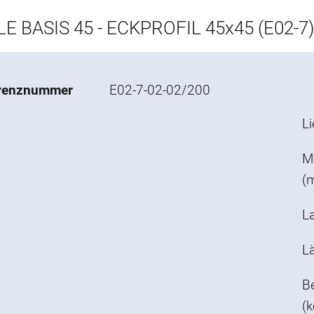
E BASIS 45 - ECKPROFIL 45x45 (E02-7)
renznummer
E02-7-02-02/200
L
M
(
L
L
Be
(k