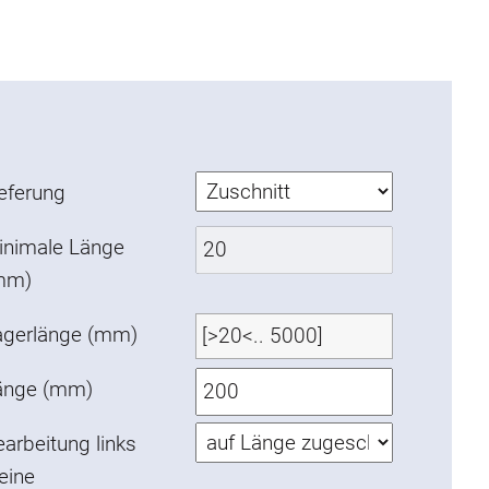
ieferung
inimale Länge
mm)
agerlänge (mm)
änge (mm)
arbeitung links
eine