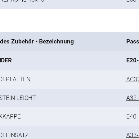
des Zubehör - Bezeichnung
Pass
NDER
E20
DEPLATTEN
AC3
TEIN LEICHT
A32-
KKAPPE
E40-
DEEINSATZ
A33-