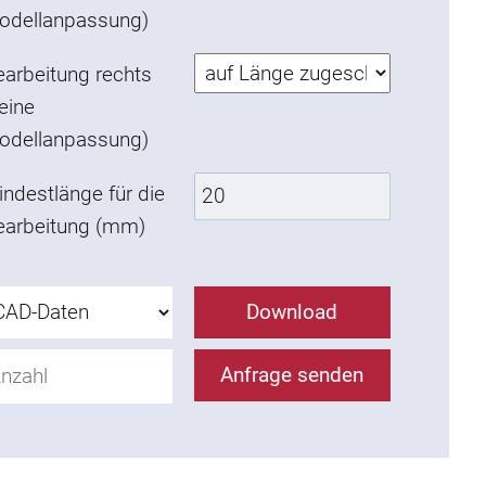
odellanpassung)
earbeitung rechts
eine
odellanpassung)
ndestlänge für die
earbeitung (mm)
Download
Anfrage senden