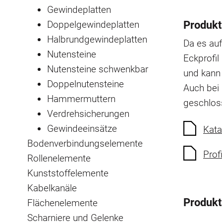
Gewindeplatten
Doppelgewindeplatten
Produkt
Halbrundgewindeplatten
Da es auf
Nutensteine
Eckprofil
Nutensteine schwenkbar
und kann 
Doppelnutensteine
Auch bei 
Hammermuttern
geschlos
Verdrehsicherungen
Gewindeeinsätze
Kata
Bodenverbindungselemente
Prof
Rollenelemente
Kunststoffelemente
Kabelkanäle
Produk
Flächenelemente
Scharniere und Gelenke