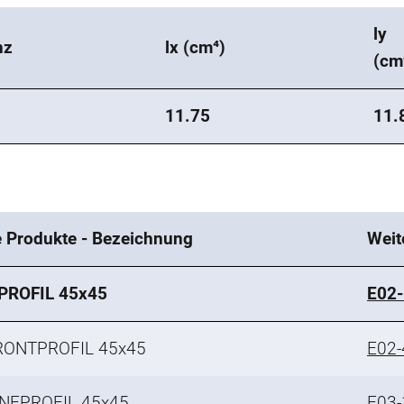
ly
nz
lx (cm⁴)
(cm
11.75
11.
e Produkte - Bezeichnung
Weit
PROFIL 45x45
E02-
RONTPROFIL 45x45
E02-
NEPROFIL 45x45
E03-