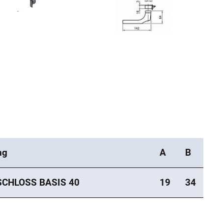
ng
A
B
SCHLOSS BASIS 40
19
34