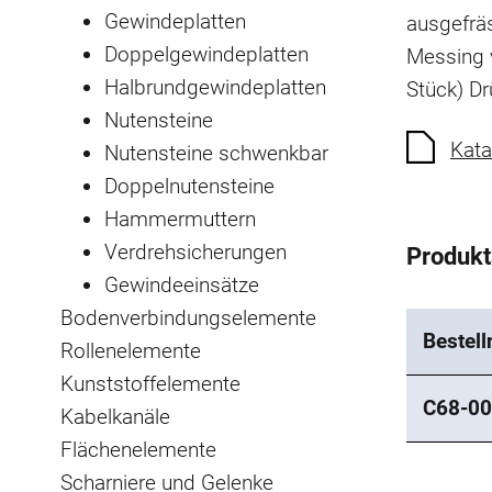
Gewindeplatten
ausgefrä
Doppelgewindeplatten
Messing 
Halbrundgewindeplatten
Stück)
Dr
Nutensteine
Kata
Nutensteine schwenkbar
Doppelnutensteine
Hammermuttern
Verdrehsicherungen
Produk
Gewindeeinsätze
Bodenverbindungselemente
Bestel
Rollenelemente
Kunststoffelemente
C68-00
Kabelkanäle
Flächenelemente
Scharniere und Gelenke