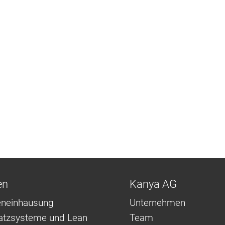
en
Kanya AG
neinhausung
Unternehmen
latzsysteme und Lean
Team