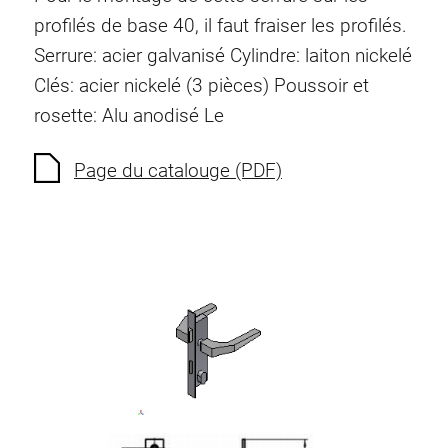
Ecrous à ressort
profilés de base 40, il faut fraiser les profilés.
Sécurités de torsion
Serrure: acier galvanisé
Cylindre: laiton nickelé
Raccordements à filet
Clés: acier nickelé (3 pièces)
Poussoir et
Éléments de Raccordements de fond
rosette: Alu anodisé
Le
Éléments de galets
Éléments plastiques
Page du catalouge (PDF)
Conduites de câbles
Eléments de surface
Charnières et Articulations
Ferrure
Éléments pneumatique
Éléments dynamique
Elément d’angle
Colonne Elevatrice