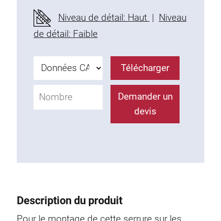
Profils en plastique
Niveau de détail: Haut
|
Niveau
Éléments de Fixation
de détail: Faible
Equerres de montage
Barres de fixation
Télécharger
Monobloc
Bloc de serrage
Demander un
Equerres de fixation
devis
Vis T
Éléments Filetage
Plaques taraudées
Plaques taraudées doubles
Plaques taraudées demi-rondes
Coulisseaux de serrage
Description du produit
Coulisseaux pivotant
Coulisseaux doubles légers
Pour le montage de cette serrure sur les