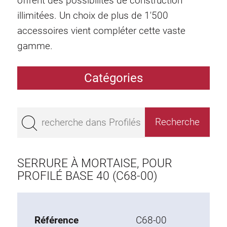
offrent des possibilités de construction
illimitées. Un choix de plus de 1'500
accessoires vient compléter cette vaste
gamme.
Catégories
Profilés
Bestseller
Profilés base 50
Profilés base 45
SERRURE À MORTAISE, POUR
Profilés base 40
PROFILÉ BASE 40 (C68-00)
Profilés base 30
Profilés base 20
Référence
C68-00