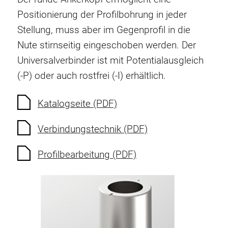
Verdrehsicherungen
Positionierung der Profilbohrung in jeder
Gewindeeinsätze
Stellung, muss aber im Gegenprofil in die
Bodenverbindungselemente
Nute stirnseitig eingeschoben werden. Der
Rollenelemente
Universalverbinder ist mit Potentialausgleich
Kunststoffelemente
(-P) oder auch rostfrei (-I) erhältlich.
Kabelkanäle
Flächenelemente
Katalogseite (PDF)
Scharniere und Gelenke
Verbindungstechnik (PDF)
Beschläge
Pneumatik Elemente
Profilbearbeitung (PDF)
Dynamische Elemente
Eckelement
Hubsäulen