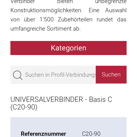
Verbinder bieten unbegrenzte
Konstruktionsmöglichkeiten. Eine Auswahl
von über 1'500 Zubehörteilen rundet das
umfangreiche Sortiment ab.
Kategorien
Profile
Bestseller
Profile Basis 50
Profile Basis 45
UNIVERSALVERBINDER - Basis C
Profile Basis 40
(C20-90)
Profile Basis 30
Profile Basis 20
Referenznummer
C20-90