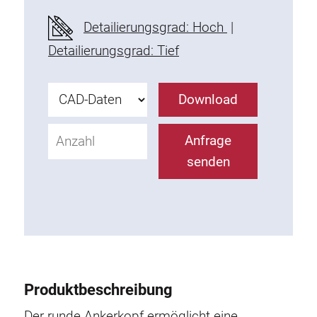
Befestigungselemente
Detailierungsgrad: Hoch
|
Montagewinkel
Detailierungsgrad: Tief
Befestigungsleisten
Uniblöcke
Download
Klemmblöcke
Befestigungswinkel
Anfrage
T-Schrauben
senden
Gewindeteile
Gewindeplatten
Doppelgewindeplatten
Halbrundgewindeplatten
Nutensteine
Nutensteine schwenkbar
Produktbeschreibung
Doppelnutensteine
Hammermuttern
Der runde Ankerkopf ermöglicht eine