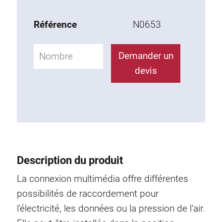
Éléments complémentaires
Référence
N0653
Accessoires ESD
Demander un
Chariot
devis
Siège de travail
KLINK
Support
Description du produit
Bras pivotant
La connexion multimédia offre différen­tes
possibilités de raccordement pour
Armoire basse
l'électricité, les données ou la pression de l'air.