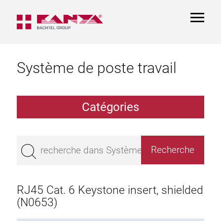
TOGGL
NAVIGA
Système de poste travail
Catégories
Table de travail
Montage
RJ45 Cat. 6 Keystone insert, shielded
Pateau de Table
(N0653)
Rayon