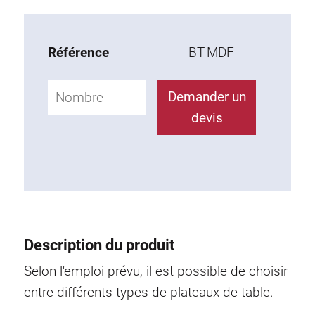
Éléments complémentaires
Référence
BT-MDF
Accessoires ESD
Demander un
Chariot
devis
Siège de travail
KLINK
Support
Bras pivotant
Description du produit
Selon l'emploi prévu, il est possible de choisir
Armoire basse
entre différents types de pla­teaux de table.