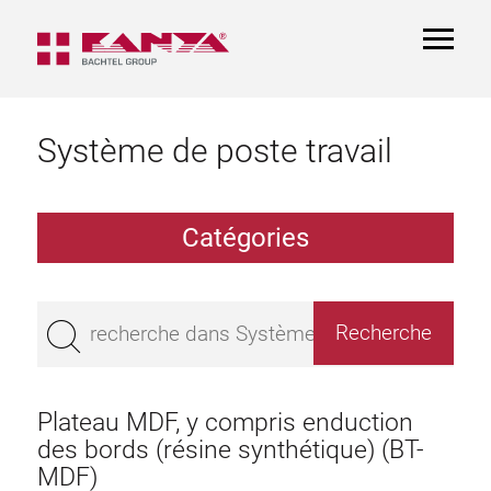
TOGGL
NAVIGA
Système de poste travail
Catégories
Table de travail
Montage
Plateau MDF, y compris enduction
Pateau de Table
des bords (résine synthétique) (BT-
MDF)
Rayon