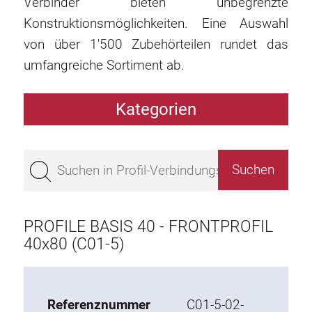
Verbinder bieten unbegrenzte
Konstruktionsmöglichkeiten. Eine Auswahl
von über 1'500 Zubehörteilen rundet das
umfangreiche Sortiment ab.
Kategorien
Profile
Bestseller
Profile Basis 50
Profile Basis 45
PROFILE BASIS 40 - FRONTPROFIL
Profile Basis 40
40x80 (C01-5)
Profile Basis 30
Profile Basis 20
Referenznummer
C01-5-02-