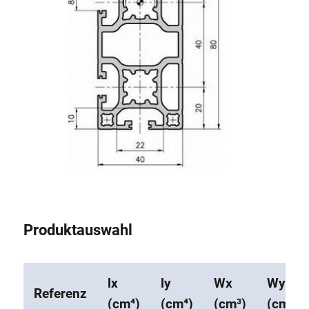
Produktauswahl
lx
ly
Wx
Wy
Referenz
(cm⁴)
(cm⁴)
(cm³)
(cm³)