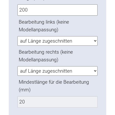
Verdrehsicherungen
Gewindeeinsätze
Bodenverbindungselemente
Bearbeitung links (keine
Rollenelemente
Modellanpassung)
Kunststoffelemente
Kabelkanäle
Bearbeitung rechts (keine
Flächenelemente
Modellanpassung)
Scharniere und Gelenke
Beschläge
Pneumatik Elemente
Mindestlänge für die Bearbeitung
Dynamische Elemente
(mm)
Eckelement
Hubsäulen