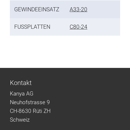
GEWINDEEINSATZ
A33-20
FUSSPLATTEN
C80-24
Kontakt
Kanya AG
Neuhofstrasse 9
CH-8630 Rüti ZH
Schweiz