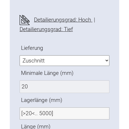
Befestigungselemente
Montagewinkel
Detailierungsgrad: Hoch
|
Befestigungsleisten
Detailierungsgrad: Tief
Uniblöcke
Klemmblöcke
Lieferung
Befestigungswinkel
T-Schrauben
Gewindeteile
Minimale Länge (mm)
Gewindeplatten
Doppelgewindeplatten
Halbrundgewindeplatten
Lagerlänge (mm)
Nutensteine
Nutensteine schwenkbar
Doppelnutensteine
Länge (mm)
Hammermuttern