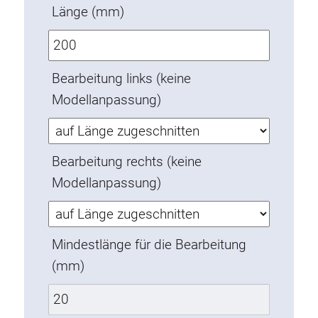
Länge (mm)
Verdrehsicherungen
Gewindeeinsätze
Bodenverbindungselemente
Bearbeitung links (keine
Rollenelemente
Modellanpassung)
Kunststoffelemente
Kabelkanäle
Flächenelemente
Bearbeitung rechts (keine
Scharniere und Gelenke
Modellanpassung)
Beschläge
Pneumatik Elemente
Dynamische Elemente
Mindestlänge für die Bearbeitung
Eckelement
(mm)
Hubsäulen