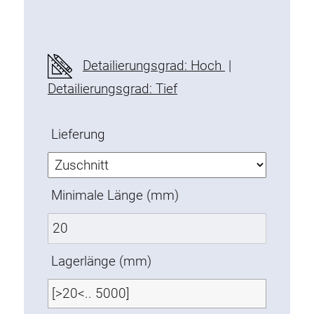
Befestigungselemente
Montagewinkel
Befestigungsleisten
Detailierungsgrad: Hoch
|
Uniblöcke
Detailierungsgrad: Tief
Klemmblöcke
Befestigungswinkel
Lieferung
T-Schrauben
Gewindeteile
Gewindeplatten
Minimale Länge (mm)
Doppelgewindeplatten
Halbrundgewindeplatten
Nutensteine
Lagerlänge (mm)
Nutensteine schwenkbar
Doppelnutensteine
Hammermuttern