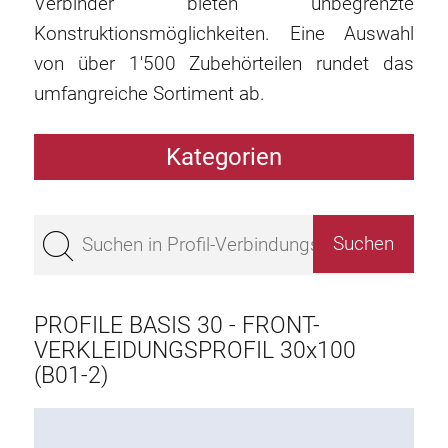
Verbinder bieten unbegrenzte
Konstruktionsmöglichkeiten. Eine Auswahl
von über 1'500 Zubehörteilen rundet das
umfangreiche Sortiment ab.
Kategorien
Profile
Bestseller
Profile Basis 50
Profile Basis 45
PROFILE BASIS 30 - FRONT-
Profile Basis 40
VERKLEIDUNGSPROFIL 30x100
(B01-2)
Profile Basis 30
Profile Basis 20