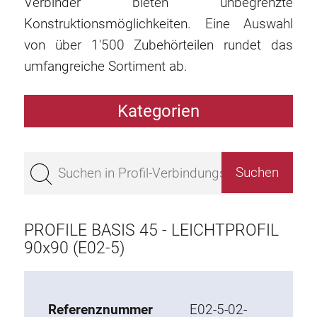
Verbinder bieten unbegrenzte
Konstruktionsmöglichkeiten. Eine Auswahl
von über 1'500 Zubehörteilen rundet das
umfangreiche Sortiment ab.
Kategorien
Profile
Bestseller
Profile Basis 50
Profile Basis 45
PROFILE BASIS 45 - LEICHTPROFIL
Profile Basis 40
90x90 (E02-5)
Profile Basis 30
Profile Basis 20
Referenznummer
E02-5-02-