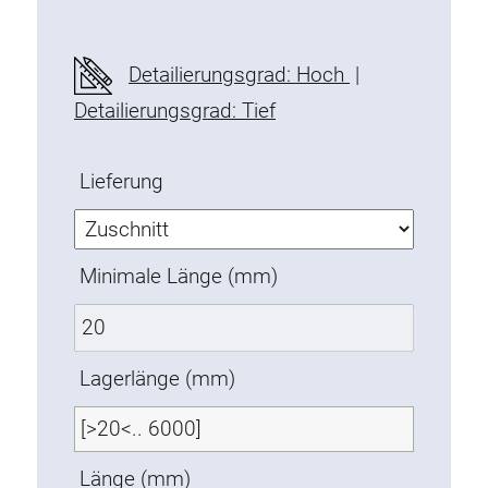
Befestigungselemente
Montagewinkel
Detailierungsgrad: Hoch
|
Befestigungsleisten
Detailierungsgrad: Tief
Uniblöcke
Klemmblöcke
Lieferung
Befestigungswinkel
T-Schrauben
Gewindeteile
Minimale Länge (mm)
Gewindeplatten
Doppelgewindeplatten
Halbrundgewindeplatten
Lagerlänge (mm)
Nutensteine
Nutensteine schwenkbar
Doppelnutensteine
Länge (mm)
Hammermuttern