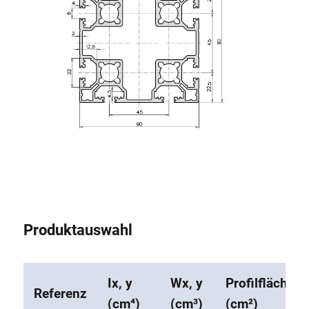
Produktauswahl
Ix, y
Wx, y
Profilfläche
Referenz
(cm⁴)
(cm³)
(cm²)