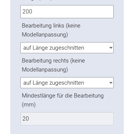
Verdrehsicherungen
Gewindeeinsätze
Bodenverbindungselemente
Bearbeitung links (keine
Rollenelemente
Modellanpassung)
Kunststoffelemente
Kabelkanäle
Bearbeitung rechts (keine
Flächenelemente
Modellanpassung)
Scharniere und Gelenke
Beschläge
Pneumatik Elemente
Mindestlänge für die Bearbeitung
Dynamische Elemente
(mm)
Eckelement
Hubsäulen