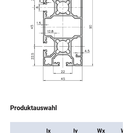
Produktauswahl
lx
ly
Wx
Wy