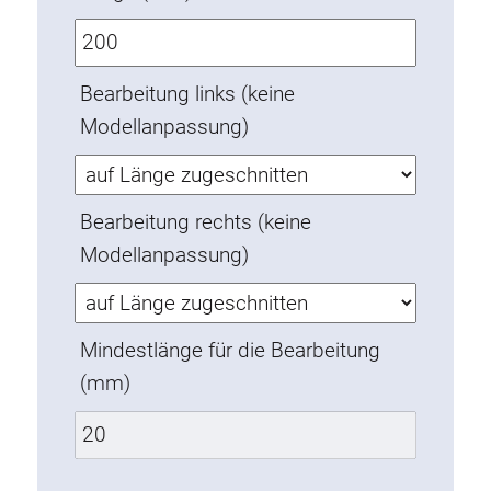
Verdrehsicherungen
Gewindeeinsätze
Bodenverbindungselemente
Bearbeitung links (keine
Rollenelemente
Modellanpassung)
Kunststoffelemente
Kabelkanäle
Bearbeitung rechts (keine
Flächenelemente
Modellanpassung)
Scharniere und Gelenke
Beschläge
Pneumatik Elemente
Mindestlänge für die Bearbeitung
Dynamische Elemente
(mm)
Eckelement
Hubsäulen