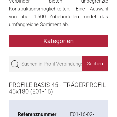
Verbinder bieten unbegrenzte
Konstruktionsmöglichkeiten. Eine Auswahl
von über 1'500 Zubehörteilen rundet das
umfangreiche Sortiment ab.
Kategorien
Profile
Bestseller
Profile Basis 50
Profile Basis 45
PROFILE BASIS 45 - TRÄGERPROFIL
Profile Basis 40
45x180 (E01-16)
Profile Basis 30
Profile Basis 20
Referenznummer
E01-16-02-