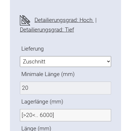
Befestigungselemente
Montagewinkel
Detailierungsgrad: Hoch
|
Befestigungsleisten
Detailierungsgrad: Tief
Uniblöcke
Klemmblöcke
Lieferung
Befestigungswinkel
T-Schrauben
Gewindeteile
Minimale Länge (mm)
Gewindeplatten
Doppelgewindeplatten
Halbrundgewindeplatten
Lagerlänge (mm)
Nutensteine
Nutensteine schwenkbar
Doppelnutensteine
Länge (mm)
Hammermuttern