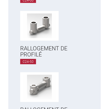
C24-00
Système de transrouler
RALLOGEMENT DE
PROFILÉ
C24-50