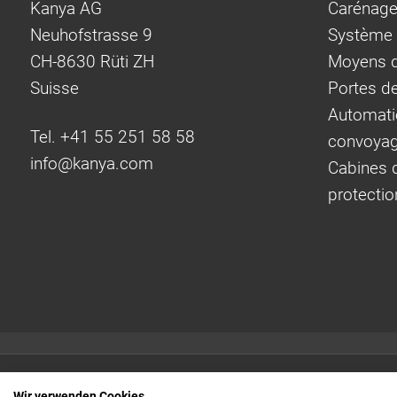
Kanya AG
Carénage
Neuhofstrasse 9
Système d
CH-8630 Rüti ZH
Moyens d
Suisse
Portes d
Automati
Tel. +41 55 251 58 58
convoya
info@
kanya.com
Cabines d
protectio
Liens rapides:
Wir verwenden Cookies