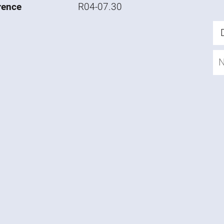
rence
R04-07.30