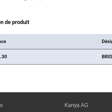
n de produit
nce
Dési
.30
BRI
ns
Kanya AG