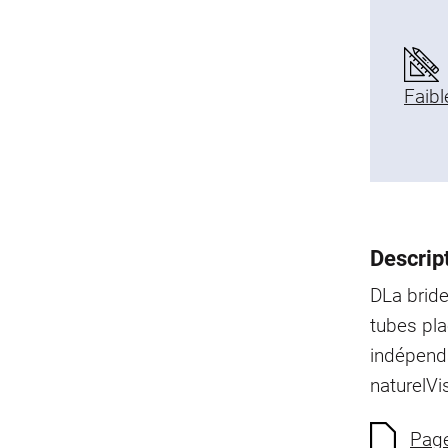
Faibl
Descript
DLa bride
tubes pla
indépen
naturel
Vi
Page