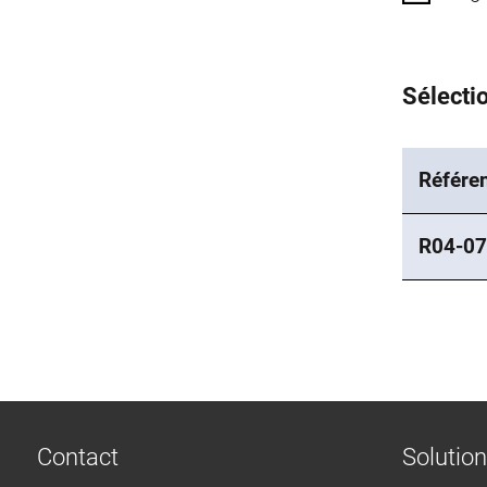
Sélectio
Référe
R04-07
Contact
Solutio