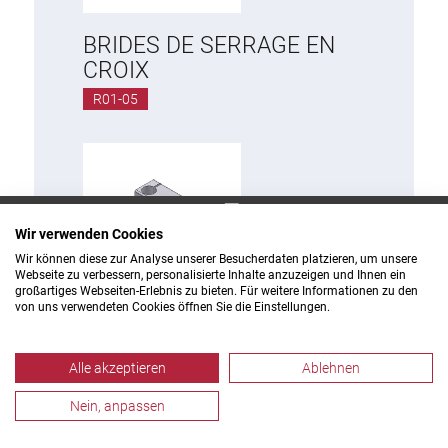
BRIDES DE SERRAGE EN
CROIX
R01-05
Wir verwenden Cookies
Wir können diese zur Analyse unserer Besucherdaten platzieren, um unsere
Webseite zu verbessern, personalisierte Inhalte anzuzeigen und Ihnen ein
großartiges Webseiten-Erlebnis zu bieten. Für weitere Informationen zu den
BRIDES DE SERRAGE EN
von uns verwendeten Cookies öffnen Sie die Einstellungen.
CROIX T
R02-10
Alle akzeptieren
Ablehnen
Nein, anpassen