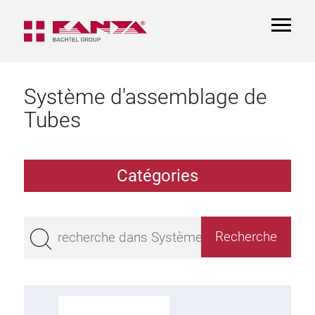
TOGGL
NAVIGA
Système d'assemblage de
Tubes
Catégories
Profilé creux aluminium à profil
Palier
Aluminium Tubes