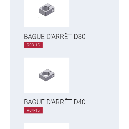
RVS Éléments
Bagues d´Arret, Manchons
Brides de Serrage, Etroites
Brides à Pivot
BAGUE D'ARRÊT D30
Rides Réglables
R03-15
Chariots Unversels
BAGUE D'ARRÊT D40
R04-15