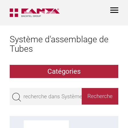
TOGGL
NAVIGA
Système d'assemblage de
Tubes
Catégories
Profilé creux aluminium à profil
Palier
Aluminium Tubes