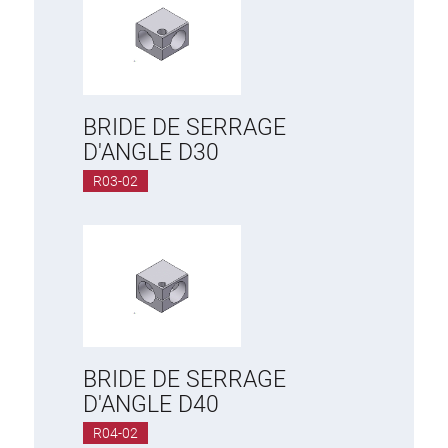
RVS Éléments
Bagues d´Arret, Manchons
Brides de Serrage, Etroites
Brides à Pivot
BRIDE DE SERRAGE
Rides Réglables
D'ANGLE D30
Chariots Unversels
R03-02
BRIDE DE SERRAGE
D'ANGLE D40
R04-02