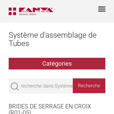
TOGGL
NAVIGA
Système d'assemblage de
Tubes
Catégories
Profilé creux aluminium à profil
Palier
BRIDES DE SERRAGE EN CROIX
Aluminium Tubes
(R01-05)