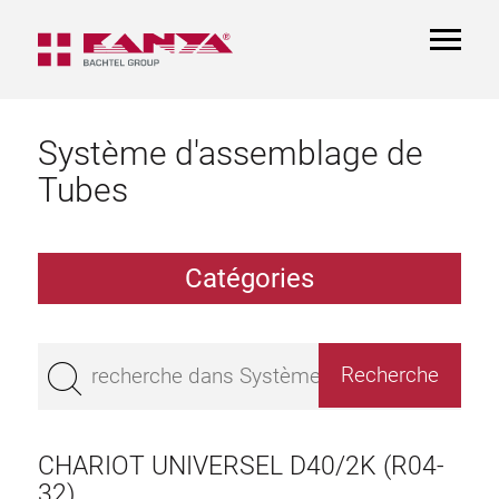
TOGGL
NAVIGA
Système d'assemblage de
Tubes
Catégories
Profilé creux aluminium à profil
Palier
CHARIOT UNIVERSEL D40/2K (R04-
Aluminium Tubes
32)