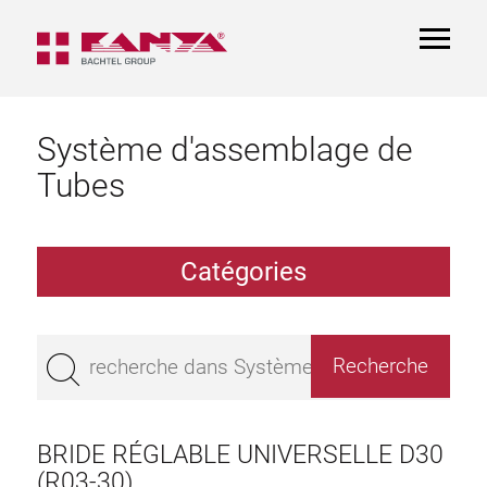
TOGGL
NAVIGA
Système d'assemblage de
Tubes
Catégories
Profilé creux aluminium à profil
Palier
BRIDE RÉGLABLE UNIVERSELLE D30
Aluminium Tubes
(R03-30)