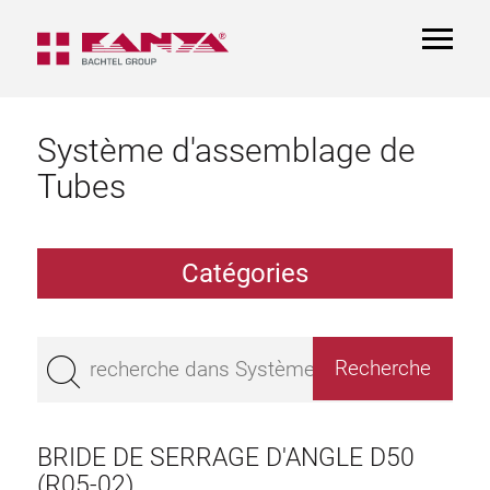
TOGGL
NAVIGA
Système d'assemblage de
Tubes
Catégories
Profilé creux aluminium à profil
Palier
BRIDE DE SERRAGE D'ANGLE D50
Aluminium Tubes
(R05-02)