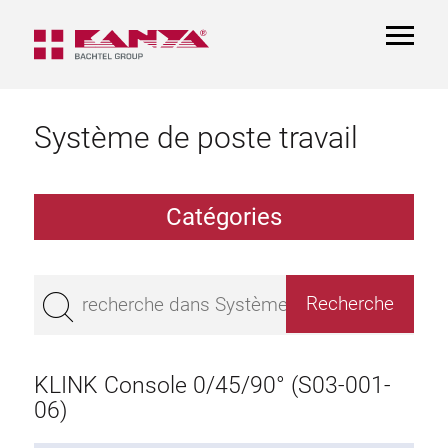
TOGGL
NAVIGA
Système de poste travail
Catégories
Table de travail
Montage
KLINK Console 0/45/90° (S03-001-
Pateau de Table
06)
Rayon