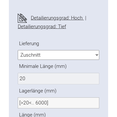
Befestigungselemente
Montagewinkel
Detailierungsgrad: Hoch
|
Befestigungsleisten
Detailierungsgrad: Tief
Uniblöcke
Klemmblöcke
Lieferung
Befestigungswinkel
T-Schrauben
Gewindeteile
Minimale Länge (mm)
Gewindeplatten
Doppelgewindeplatten
Halbrundgewindeplatten
Lagerlänge (mm)
Nutensteine
Nutensteine schwenkbar
Doppelnutensteine
Länge (mm)
Hammermuttern