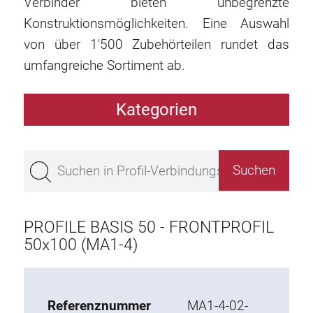
Verbinder bieten unbegrenzte
Konstruktionsmöglichkeiten. Eine Auswahl
von über 1'500 Zubehörteilen rundet das
umfangreiche Sortiment ab.
Kategorien
Profile
Bestseller
Profile Basis 50
Profile Basis 45
PROFILE BASIS 50 - FRONTPROFIL
Profile Basis 40
50x100 (MA1-4)
Profile Basis 30
Profile Basis 20
Referenznummer
MA1-4-02-