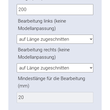
Verdrehsicherungen
Gewindeeinsätze
Bodenverbindungselemente
Bearbeitung links (keine
Rollenelemente
Modellanpassung)
Kunststoffelemente
Kabelkanäle
Bearbeitung rechts (keine
Flächenelemente
Modellanpassung)
Scharniere und Gelenke
Beschläge
Pneumatik Elemente
Mindestlänge für die Bearbeitung
Dynamische Elemente
(mm)
Eckelement
Hubsäulen