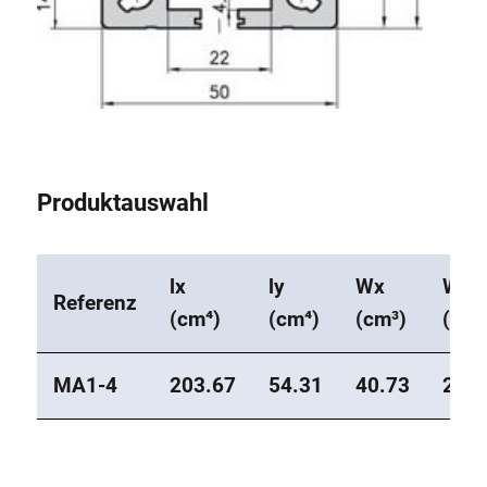
Produktauswahl
lx
ly
Wx
Wy
Referenz
(cm⁴)
(cm⁴)
(cm³)
(cm³
MA1-4
203.67
54.31
40.73
21.0