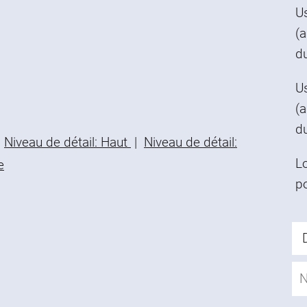
U
(
d
Us
(
d
Niveau de détail: Haut
|
Niveau de détail:
L
e
p