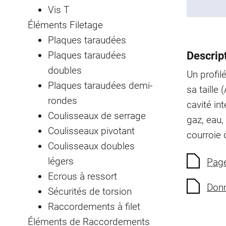
Vis T
Éléments Filetage
Plaques taraudées
Plaques taraudées
Descript
doubles
Un profi
Plaques taraudées demi-
sa taill
rondes
cavité int
Coulisseaux de serrage
gaz, eau, 
Coulisseaux pivotant
courroie 
Coulisseaux doubles
légers
Page
Ecrous à ressort
Donn
Sécurités de torsion
Raccordements à filet
Éléments de Raccordements