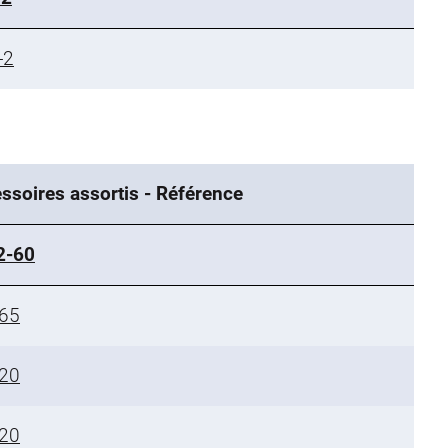
-2
ssoires assortis - Référence
2-60
65
20
20