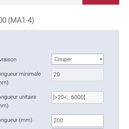
0 (MA1-4)
vraison
ongueur minimale
mm)
ngueur unitaire
mm)
ongueur (mm)