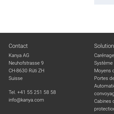
Contact
Solutio
Kanya AG
Carénage
Neuhofstrasse 9
Système d
CH-8630 Rüti ZH
Moyens d
Suisse
Portes d
Automati
Tel. +41 55 251 58 58
convoya
info@
kanya.com
Cabines d
protectio