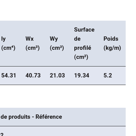
Surface
ly
Wx
Wy
de
Poids
(cm⁴)
(cm³)
(cm³)
profilé
(kg/m)
(cm²)
54.31
40.73
21.03
19.34
5.2
 de produits - Référence
-2