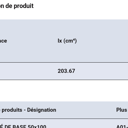
n de produit
nce
lx (cm⁴)
203.67
 produits - Désignation
Plus
É DE BASE 50x100
A01