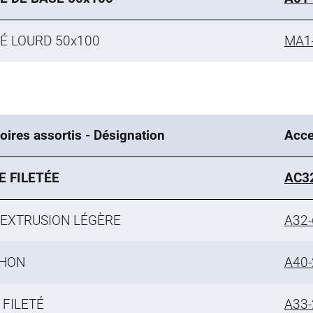
É LOURD 50x100
MA1
ires assortis - Désignation
Acce
E FILETÉE
AC3
'EXTRUSION LÉGÈRE
A32-
HON
A40-
 FILETÉ
A33-