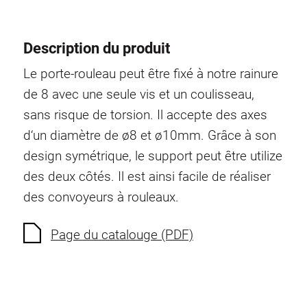
Ecrous à ressort
Sécurités de torsion
Description du produit
Raccordements à filet
Le porte-rouleau peut être fixé à notre rainure
Éléments de Raccordements de fond
de 8 avec une seule vis et un coulisseau,
Éléments de galets
sans risque de torsion. Il accepte des axes
Éléments plastiques
d‘un diamètre de ø8 et ø10mm. Grâce à son
Conduites de câbles
design symétrique, le support peut être utilize
Eléments de surface
des deux côtés. Il est ainsi facile de réaliser
Charnières et Articulations
des convoyeurs à rouleaux.
Ferrure
Éléments pneumatique
Page du catalouge (PDF)
Éléments dynamique
Elément d’angle
Colonne Elevatrice