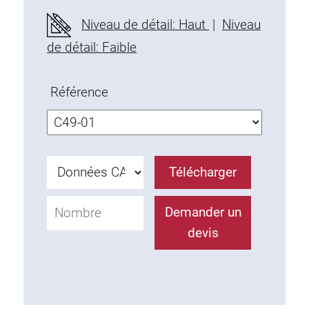
Profils en plastique
Niveau de détail: Haut
|
Niveau
Éléments de Fixation
de détail: Faible
Equerres de montage
Barres de fixation
Référence
Monobloc
Bloc de serrage
Equerres de fixation
Vis T
Télécharger
Éléments Filetage
Plaques taraudées
Demander un
Plaques taraudées doubles
devis
Plaques taraudées demi-rondes
Coulisseaux de serrage
Coulisseaux pivotant
Coulisseaux doubles légers