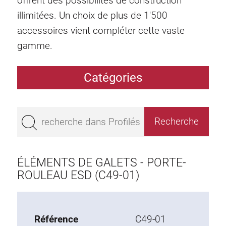
offrent des possibilités de construction
illimitées. Un choix de plus de 1'500
accessoires vient compléter cette vaste
gamme.
Catégories
Profilés
Bestseller
Profilés base 50
Profilés base 45
ÉLÉMENTS DE GALETS - PORTE-
Profilés base 40
ROULEAU ESD (C49-01)
Profilés base 30
Profilés base 20
Référence
C49-01