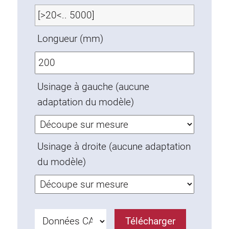
Ecrous à ressort
Sécurités de torsion
Longueur (mm)
Raccordements à filet
Éléments de Raccordements de fond
Éléments de galets
Usinage à gauche (aucune
Éléments plastiques
adaptation du modèle)
Conduites de câbles
Eléments de surface
Charnières et Articulations
Usinage à droite (aucune adaptation
Ferrure
du modèle)
Éléments pneumatique
Éléments dynamique
Elément d’angle
Colonne Elevatrice
Télécharger