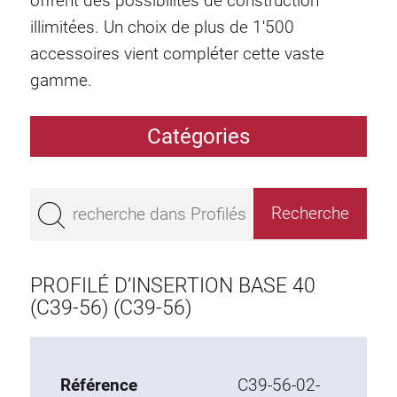
offrent des possibilités de construction
illimitées. Un choix de plus de 1'500
accessoires vient compléter cette vaste
gamme.
Catégories
Profilés
Bestseller
Profilés base 50
Profilés base 45
PROFILÉ D’INSERTION BASE 40
Profilés base 40
(C39-56) (C39-56)
Profilés base 30
Profilés base 20
Référence
C39-56-02-