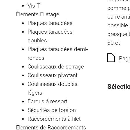
Vis T
comme pr
Éléments Filetage
barre ant
Plaques taraudées
possible 
Plaques taraudées
presque t
doubles
30 et
Plaques taraudées demi-
rondes
Page
Coulisseaux de serrage
Coulisseaux pivotant
Coulisseaux doubles
Sélectio
légers
Ecrous à ressort
Sécurités de torsion
Raccordements à filet
Éléments de Raccordements