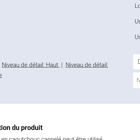
L
U
Us
Niveau de détail: Haut
|
Niveau de détail:
e
ion du produit
é en caoutchouc cannelé peut être utilisé