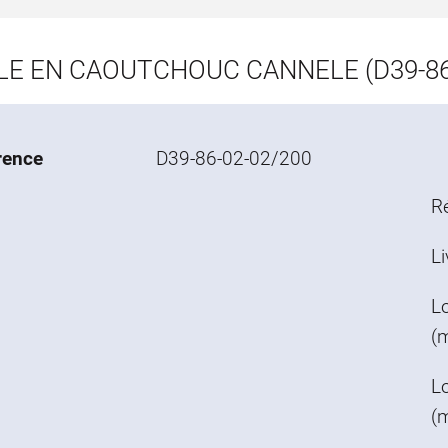
LE EN CAOUTCHOUC CANNELE (D39-86
rence
D39-86-02-02/200
R
Li
L
(
Lo
(