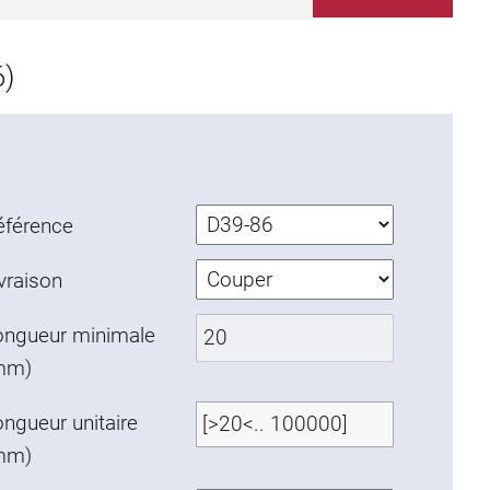
)
éférence
vraison
ongueur minimale
mm)
ngueur unitaire
mm)