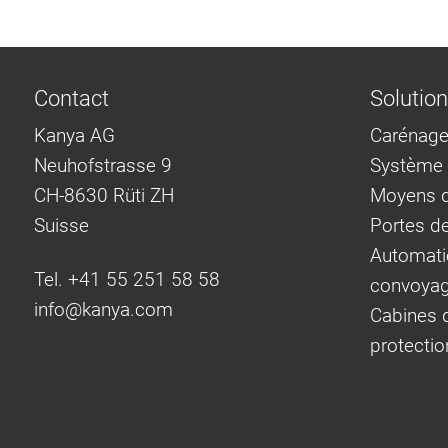
Contact
Solutio
Kanya AG
Carénage
Neuhofstrasse 9
Système d
CH-8630 Rüti ZH
Moyens d
Suisse
Portes d
Automati
Tel. +41 55 251 58 58
convoya
info@
kanya.com
Cabines d
protectio