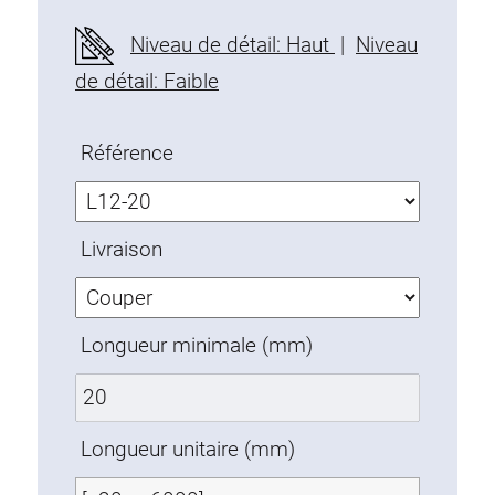
Profils en plastique
Niveau de détail: Haut
|
Niveau
Éléments de Fixation
de détail: Faible
Equerres de montage
Barres de fixation
Monobloc
Référence
Bloc de serrage
Equerres de fixation
Livraison
Vis T
Éléments Filetage
Plaques taraudées
Longueur minimale (mm)
Plaques taraudées doubles
Plaques taraudées demi-rondes
Coulisseaux de serrage
Longueur unitaire (mm)
Coulisseaux pivotant
Coulisseaux doubles légers