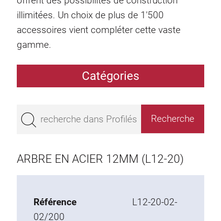
offrent des possibilités de construction
illimitées. Un choix de plus de 1'500
accessoires vient compléter cette vaste
gamme.
Catégories
Profilés
Bestseller
Profilés base 50
Profilés base 45
ARBRE EN ACIER 12MM (L12-20)
Profilés base 40
Profilés base 30
Profilés base 20
Référence
L12-20-02-
02/200