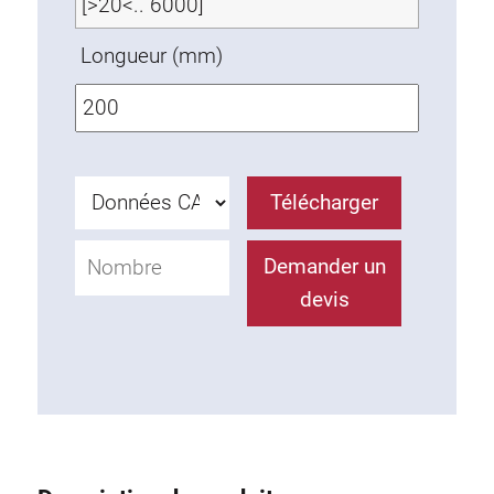
Ecrous à ressort
Sécurités de torsion
Longueur (mm)
Raccordements à filet
Éléments de Raccordements de fond
Éléments de galets
Éléments plastiques
Télécharger
Conduites de câbles
Eléments de surface
Demander un
Charnières et Articulations
devis
Ferrure
Éléments pneumatique
Éléments dynamique
Elément d’angle
Colonne Elevatrice