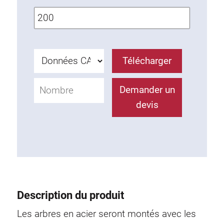
Ecrous à ressort
Sécurités de torsion
Raccordements à filet
Éléments de Raccordements de fond
Télécharger
Éléments de galets
Éléments plastiques
Demander un
Conduites de câbles
devis
Eléments de surface
Charnières et Articulations
Ferrure
Éléments pneumatique
Éléments dynamique
Elément d’angle
Description du produit
Les arbres en acier seront montés avec les
Colonne Elevatrice