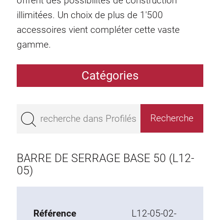
offrent des possibilités de construction
illimitées. Un choix de plus de 1'500
accessoires vient compléter cette vaste
gamme.
Catégories
Profilés
Bestseller
Profilés base 50
Profilés base 45
BARRE DE SERRAGE BASE 50 (L12-
Profilés base 40
05)
Profilés base 30
Profilés base 20
Référence
L12-05-02-