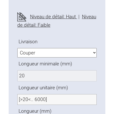
Profils en plastique
Éléments de Fixation
Niveau de détail: Haut
|
Niveau
Equerres de montage
de détail: Faible
Barres de fixation
Monobloc
Livraison
Bloc de serrage
Equerres de fixation
Vis T
Longueur minimale (mm)
Éléments Filetage
Plaques taraudées
Plaques taraudées doubles
Longueur unitaire (mm)
Plaques taraudées demi-rondes
Coulisseaux de serrage
Coulisseaux pivotant
Longueur (mm)
Coulisseaux doubles légers