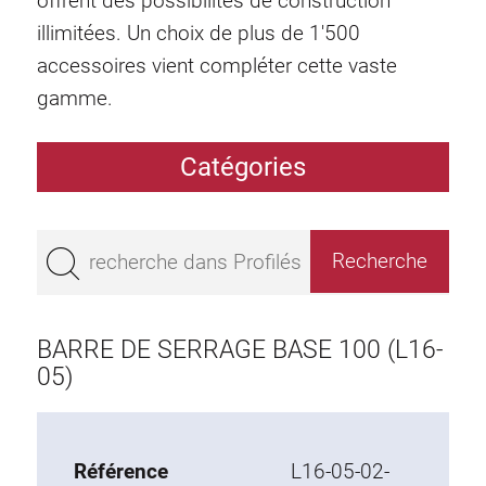
offrent des possibilités de construction
illimitées. Un choix de plus de 1'500
accessoires vient compléter cette vaste
gamme.
Catégories
Profilés
Bestseller
Profilés base 50
Profilés base 45
BARRE DE SERRAGE BASE 100 (L16-
Profilés base 40
05)
Profilés base 30
Profilés base 20
Référence
L16-05-02-