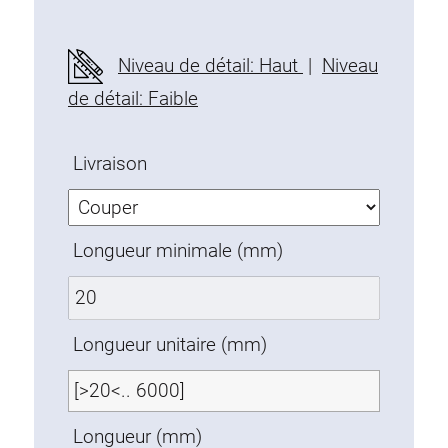
Profils en plastique
Éléments de Fixation
Niveau de détail: Haut
|
Niveau
Equerres de montage
de détail: Faible
Barres de fixation
Monobloc
Livraison
Bloc de serrage
Equerres de fixation
Vis T
Longueur minimale (mm)
Éléments Filetage
Plaques taraudées
Plaques taraudées doubles
Longueur unitaire (mm)
Plaques taraudées demi-rondes
Coulisseaux de serrage
Coulisseaux pivotant
Longueur (mm)
Coulisseaux doubles légers