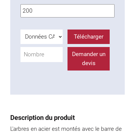
Ecrous à ressort
Sécurités de torsion
Raccordements à filet
Éléments de Raccordements de fond
Télécharger
Éléments de galets
Éléments plastiques
Demander un
Conduites de câbles
devis
Eléments de surface
Charnières et Articulations
Ferrure
Éléments pneumatique
Éléments dynamique
Elément d’angle
Description du produit
L'arbres en acier est montés avec le barre de
Colonne Elevatrice