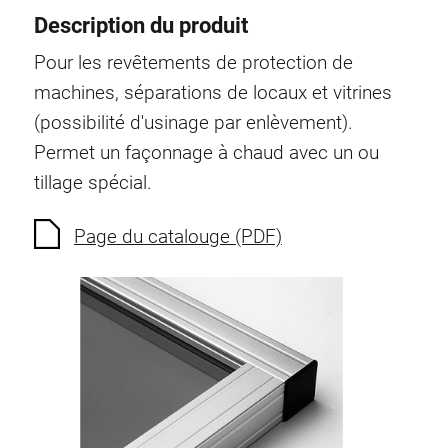
Profils en plastique
Description du produit
Éléments de Fixation
Pour les revêtements de protection de
Equerres de montage
machines, séparations de locaux et vitrines
Barres de fixation
(possibilité d'usinage par enlèvement).
Monobloc
Permet un façonnage à chaud avec un ou
Bloc de serrage
tillage spécial.
Equerres de fixation
Vis T
Page du catalouge (PDF)
Éléments Filetage
Plaques taraudées
Plaques taraudées doubles
Plaques taraudées demi-rondes
Coulisseaux de serrage
Coulisseaux pivotant
Coulisseaux doubles légers