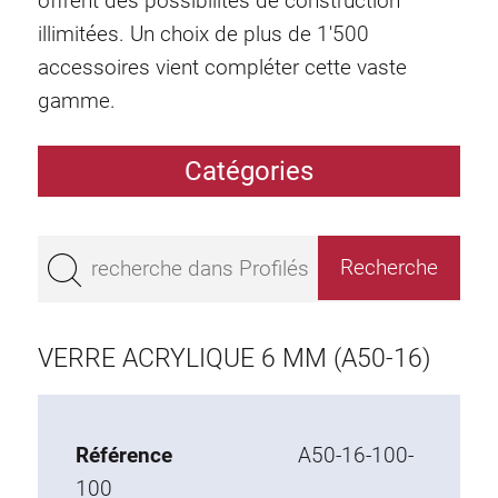
offrent des possibilités de construction
illimitées. Un choix de plus de 1'500
accessoires vient compléter cette vaste
gamme.
Catégories
Profilés
Bestseller
Profilés base 50
Profilés base 45
VERRE ACRYLIQUE 6 MM (A50-16)
Profilés base 40
Profilés base 30
Profilés base 20
Référence
A50-16-100-
100