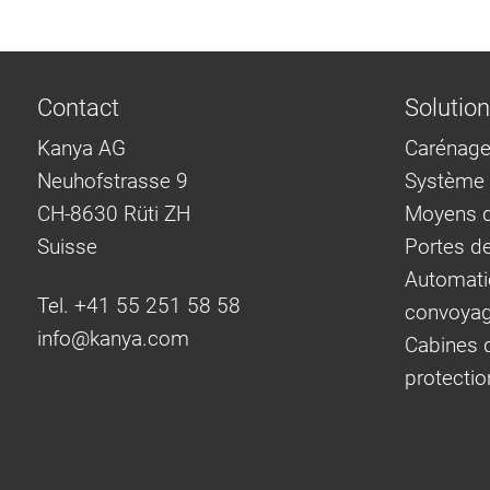
Contact
Solutio
Kanya AG
Carénage
Neuhofstrasse 9
Système d
CH-8630 Rüti ZH
Moyens d
Suisse
Portes d
Automati
Tel. +41 55 251 58 58
convoya
info@
kanya.com
Cabines d
protectio