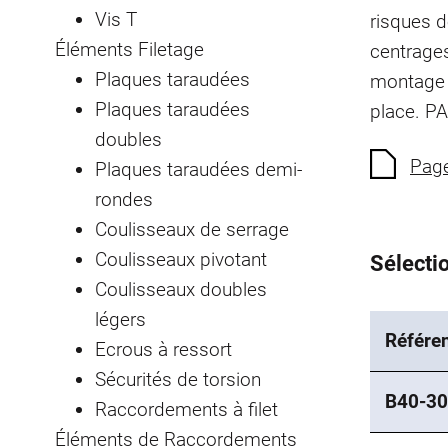
Vis T
risques d
Éléments Filetage
centrage
Plaques taraudées
montage 
Plaques taraudées
place.
PA
doubles
Page
Plaques taraudées demi-
rondes
Coulisseaux de serrage
Coulisseaux pivotant
Sélectio
Coulisseaux doubles
légers
Référe
Ecrous à ressort
Sécurités de torsion
B40-30
Raccordements à filet
Éléments de Raccordements