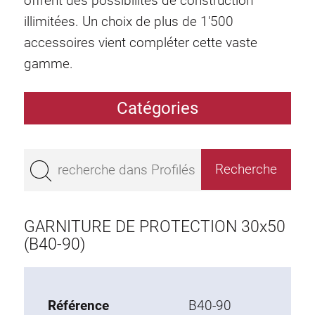
offrent des possibilités de construction
illimitées. Un choix de plus de 1'500
accessoires vient compléter cette vaste
gamme.
Catégories
Profilés
Bestseller
Profilés base 50
Profilés base 45
GARNITURE DE PROTECTION 30x50
Profilés base 40
(B40-90)
Profilés base 30
Profilés base 20
Référence
B40-90