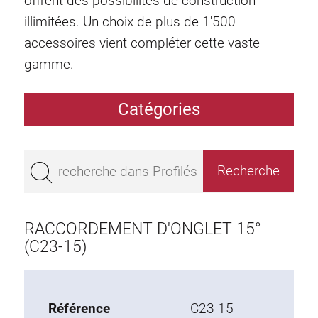
offrent des possibilités de construction
illimitées. Un choix de plus de 1'500
accessoires vient compléter cette vaste
gamme.
Catégories
Profilés
Bestseller
Profilés base 50
Profilés base 45
RACCORDEMENT D'ONGLET 15°
Profilés base 40
(C23-15)
Profilés base 30
Profilés base 20
Référence
C23-15