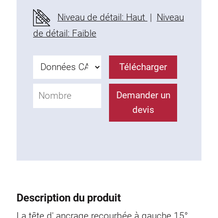
Profils en plastique
Niveau de détail: Haut
|
Niveau
Éléments de Fixation
de détail: Faible
Equerres de montage
Barres de fixation
Télécharger
Monobloc
Bloc de serrage
Demander un
Equerres de fixation
devis
Vis T
Éléments Filetage
Plaques taraudées
Plaques taraudées doubles
Plaques taraudées demi-rondes
Coulisseaux de serrage
Description du produit
Coulisseaux pivotant
Coulisseaux doubles légers
La tête d' ancrage recourbée à gauche 15°.