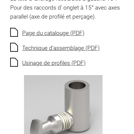
Ecrous à ressort
Pour des raccords d' onglet à 15° avec axes
Sécurités de torsion
parallel (axe de profilé et perçage).
Raccordements à filet
Éléments de Raccordements de fond
Page du catalouge (PDF)
Éléments de galets
Technique d’assemblage (PDF)
Éléments plastiques
Conduites de câbles
Usinage de profiles (PDF)
Eléments de surface
Charnières et Articulations
Ferrure
Éléments pneumatique
Éléments dynamique
Elément d’angle
Colonne Elevatrice