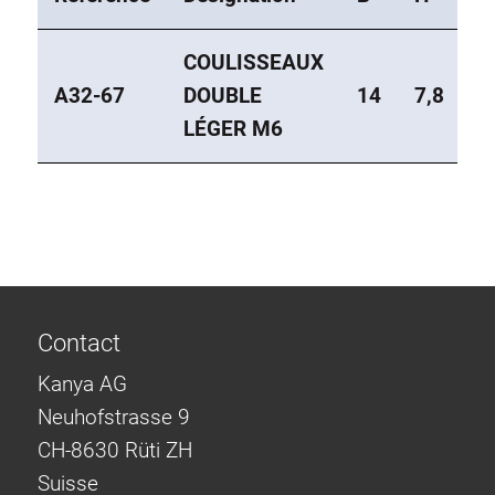
COULISSEAUX
A32-67
DOUBLE
14
7,8
4
LÉGER M6
Contact
Kanya AG
Neuhofstrasse 9
CH-8630 Rüti ZH
Suisse