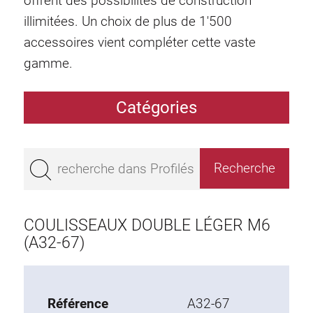
offrent des possibilités de construction
illimitées. Un choix de plus de 1'500
accessoires vient compléter cette vaste
gamme.
Catégories
Profilés
Bestseller
Profilés base 50
Profilés base 45
COULISSEAUX DOUBLE LÉGER M6
Profilés base 40
(A32-67)
Profilés base 30
Profilés base 20
Référence
A32-67