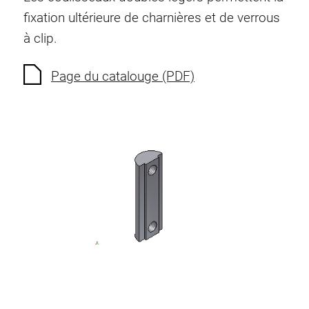
Ecrous à ressort
fixation ultérieure de charnières et de verrous
Sécurités de torsion
à clip.
Raccordements à filet
Éléments de Raccordements de fond
Page du catalouge (PDF)
Éléments de galets
Éléments plastiques
Conduites de câbles
Eléments de surface
Charnières et Articulations
Ferrure
Éléments pneumatique
Éléments dynamique
Elément d’angle
Colonne Elevatrice