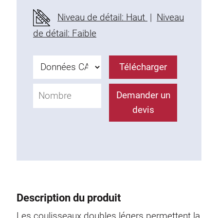
Profils en plastique
Niveau de détail: Haut
|
Niveau
Éléments de Fixation
de détail: Faible
Equerres de montage
Barres de fixation
Télécharger
Monobloc
Bloc de serrage
Demander un
Equerres de fixation
devis
Vis T
Éléments Filetage
Plaques taraudées
Plaques taraudées doubles
Plaques taraudées demi-rondes
Coulisseaux de serrage
Description du produit
Coulisseaux pivotant
Coulisseaux doubles légers
Les coulisseaux doubles légers permettent la