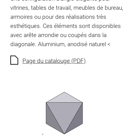
Ecrous à ressort
vitrines, tables de travail, meubles de bureau,
Sécurités de torsion
armoires ou pour des réalisations très
Raccordements à filet
esthétiques. Ces éléments sont disponibles
Éléments de Raccordements de fond
avec arête arrondie ou coupés dans la
Éléments de galets
diagonale.
Aluminium, anodisé naturel <
Éléments plastiques
Conduites de câbles
Page du catalouge (PDF)
Eléments de surface
Charnières et Articulations
Ferrure
Éléments pneumatique
Éléments dynamique
Elément d’angle
Colonne Elevatrice