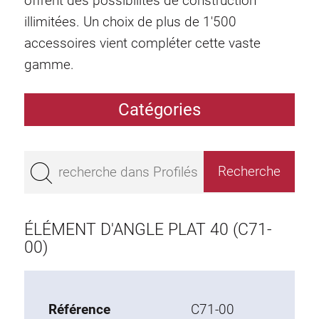
offrent des possibilités de construction
illimitées. Un choix de plus de 1'500
accessoires vient compléter cette vaste
gamme.
Catégories
Profilés
Bestseller
Profilés base 50
Profilés base 45
ÉLÉMENT D'ANGLE PLAT 40 (C71-
Profilés base 40
00)
Profilés base 30
Profilés base 20
Référence
C71-00