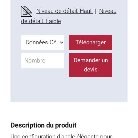
Profils en plastique
Niveau de détail: Haut
|
Niveau
Éléments de Fixation
de détail: Faible
Equerres de montage
Barres de fixation
Télécharger
Monobloc
Bloc de serrage
Demander un
Equerres de fixation
devis
Vis T
Éléments Filetage
Plaques taraudées
Plaques taraudées doubles
Plaques taraudées demi-rondes
Coulisseaux de serrage
Description du produit
Coulisseaux pivotant
Coulisseaux doubles légers
Une configuration d'angle élégante pour