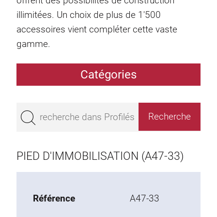
offrent des possibilités de construction
illimitées. Un choix de plus de 1'500
accessoires vient compléter cette vaste
gamme.
Catégories
Profilés
Bestseller
Profilés base 50
Profilés base 45
PIED D'IMMOBILISATION (A47-33)
Profilés base 40
Profilés base 30
Profilés base 20
Référence
A47-33