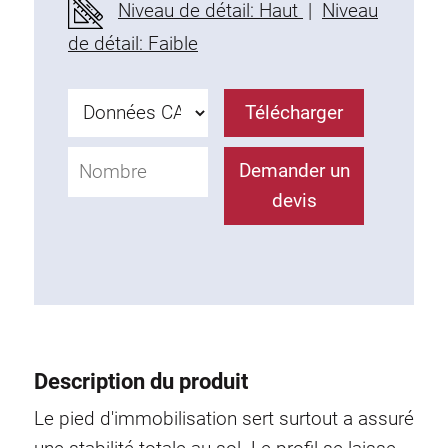
Niveau de détail: Haut
|
Niveau
Profils en plastique
de détail: Faible
Éléments de Fixation
Equerres de montage
Barres de fixation
Télécharger
Monobloc
Bloc de serrage
Demander un
Equerres de fixation
devis
Vis T
Éléments Filetage
Plaques taraudées
Plaques taraudées doubles
Plaques taraudées demi-rondes
Coulisseaux de serrage
Description du produit
Coulisseaux pivotant
Le pied d'immobilisation sert surtout a assuré
Coulisseaux doubles légers