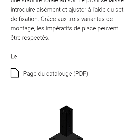
une stabilité totale au sol. Le profil se laisse
Ecrous à ressort
introduire aisément et ajuster à l'aide du set
Sécurités de torsion
de fixation. Grâce aux trois variantes de
Raccordements à filet
montage, les impératifs de place peuvent
Éléments de Raccordements de fond
être respectés.
Éléments de galets
Éléments plastiques
Le
Conduites de câbles
Eléments de surface
Page du catalouge (PDF)
Charnières et Articulations
Ferrure
Éléments pneumatique
Éléments dynamique
Elément d’angle
Colonne Elevatrice