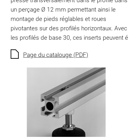
pressé transversalement dans le profilé dans
Ecrous à ressort
un perçage Ø 12 mm permettant ainsi le
Sécurités de torsion
montage de pieds réglables et roues
Raccordements à filet
pivotantes sur des profilés horizontaux. Avec
Éléments de Raccordements de fond
les profilés de base 30, ces inserts peuvent é
Éléments de galets
Éléments plastiques
Page du catalouge (PDF)
Conduites de câbles
Eléments de surface
Charnières et Articulations
Ferrure
Éléments pneumatique
Éléments dynamique
Elément d’angle
Colonne Elevatrice