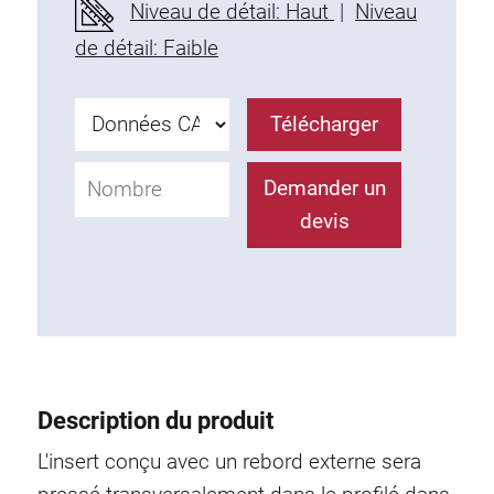
Niveau de détail: Haut
|
Niveau
Profils en plastique
de détail: Faible
Éléments de Fixation
Equerres de montage
Barres de fixation
Télécharger
Monobloc
Bloc de serrage
Demander un
Equerres de fixation
devis
Vis T
Éléments Filetage
Plaques taraudées
Plaques taraudées doubles
Plaques taraudées demi-rondes
Coulisseaux de serrage
Description du produit
Coulisseaux pivotant
L'insert conçu avec un rebord externe sera
Coulisseaux doubles légers