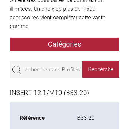
offrent des possibilités de construction
illimitées. Un choix de plus de 1'500
accessoires vient compléter cette vaste
gamme.
Catégories
Profilés
Bestseller
Profilés base 50
Profilés base 45
INSERT 12.1/M10 (B33-20)
Profilés base 40
Profilés base 30
Profilés base 20
Référence
B33-20