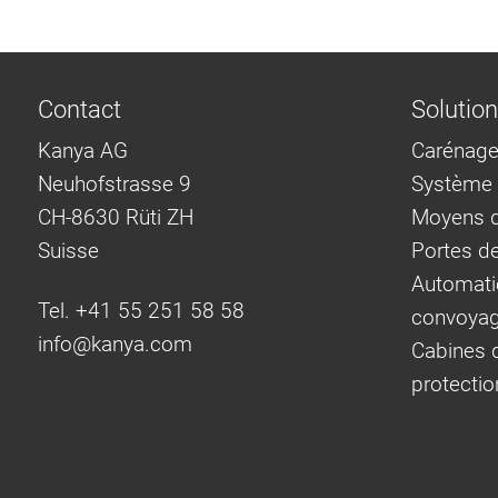
Contact
Solutio
Kanya AG
Carénage
Neuhofstrasse 9
Système d
CH-8630 Rüti ZH
Moyens d
Suisse
Portes d
Automati
Tel. +41 55 251 58 58
convoya
info@
kanya.com
Cabines d
protectio