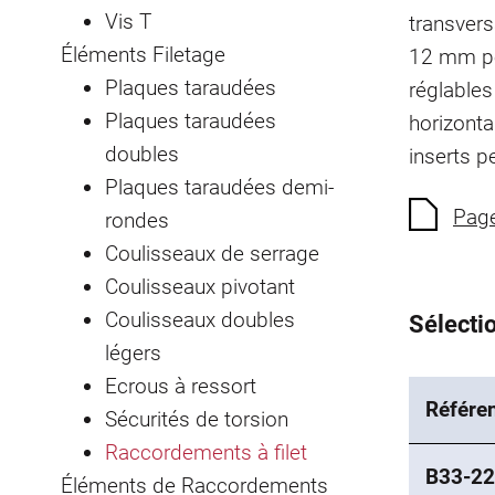
Vis T
transvers
Éléments Filetage
12 mm pe
Plaques taraudées
réglables
Plaques taraudées
horizonta
doubles
inserts p
Plaques taraudées demi-
Page
rondes
Coulisseaux de serrage
Coulisseaux pivotant
Coulisseaux doubles
Sélectio
légers
Ecrous à ressort
Référe
Sécurités de torsion
Raccordements à filet
B33-22
Éléments de Raccordements