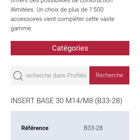
offrent des possibilités de construction
illimitées. Un choix de plus de 1'500
accessoires vient compléter cette vaste
gamme.
Catégories
Profilés
Bestseller
Profilés base 50
Profilés base 45
INSERT BASE 30 M14/M8 (B33-28)
Profilés base 40
Profilés base 30
Profilés base 20
Référence
B33-28