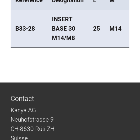
Référence
Désignation
L
M
S
INSERT
B33-28
BASE 30
25
M14
8
M14/M8
Contact
Kanya AG
Neuhofstrasse 9
CH-8630 Rüti ZH
Suisse