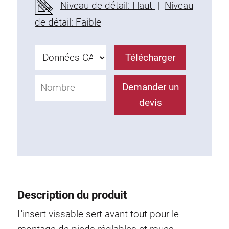
Niveau de détail: Haut
|
Niveau
Profils en plastique
de détail: Faible
Éléments de Fixation
Equerres de montage
Barres de fixation
Télécharger
Monobloc
Bloc de serrage
Demander un
Equerres de fixation
devis
Vis T
Éléments Filetage
Plaques taraudées
Plaques taraudées doubles
Plaques taraudées demi-rondes
Coulisseaux de serrage
Description du produit
Coulisseaux pivotant
L'insert vissable sert avant tout pour le
Coulisseaux doubles légers