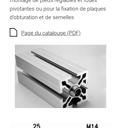
montage de pieds réglables et roues
Ecrous à ressort
pivotantes ou pour la fixation de plaques
Sécurités de torsion
d'obturation et de semelles
Raccordements à filet
Éléments de Raccordements de fond
Page du catalouge (PDF)
Éléments de galets
Éléments plastiques
Conduites de câbles
Eléments de surface
Charnières et Articulations
Ferrure
Éléments pneumatique
Éléments dynamique
Elément d’angle
Colonne Elevatrice