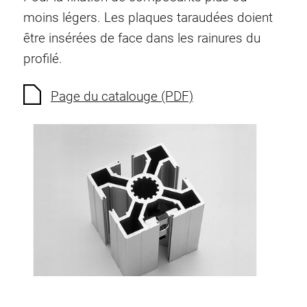
Ecrous à ressort
moins légers. Les plaques taraudées doient
Sécurités de torsion
être insérées de face dans les rainures du
Raccordements à filet
profilé.
Éléments de Raccordements de fond
Éléments de galets
Page du catalouge (PDF)
Éléments plastiques
Conduites de câbles
Eléments de surface
Charnières et Articulations
Ferrure
Éléments pneumatique
Éléments dynamique
Elément d’angle
Colonne Elevatrice