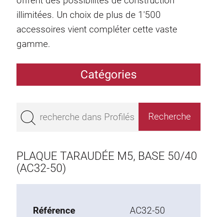
offrent des possibilités de construction
illimitées. Un choix de plus de 1'500
accessoires vient compléter cette vaste
gamme.
Catégories
Profilés
Bestseller
Profilés base 50
Profilés base 45
PLAQUE TARAUDÉE M5, BASE 50/40
Profilés base 40
(AC32-50)
Profilés base 30
Profilés base 20
Référence
AC32-50