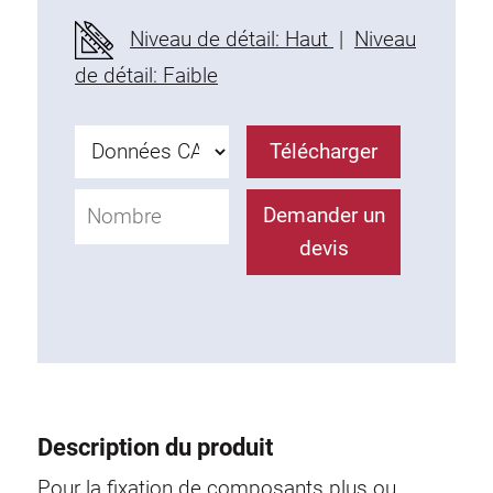
Profils en plastique
Niveau de détail: Haut
|
Niveau
Éléments de Fixation
de détail: Faible
Equerres de montage
Barres de fixation
Télécharger
Monobloc
Bloc de serrage
Demander un
Equerres de fixation
devis
Vis T
Éléments Filetage
Plaques taraudées
Plaques taraudées doubles
Plaques taraudées demi-rondes
Coulisseaux de serrage
Description du produit
Coulisseaux pivotant
Coulisseaux doubles légers
Pour la fixation de composants plus ou