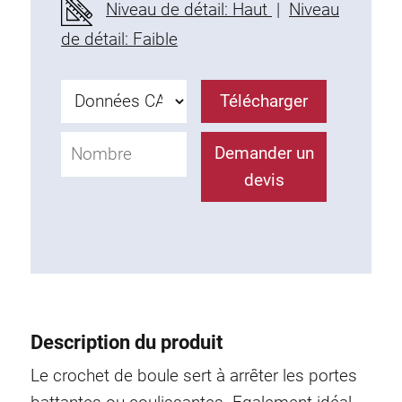
Niveau de détail: Haut
|
Niveau
Profils en plastique
de détail: Faible
Éléments de Fixation
Equerres de montage
Barres de fixation
Télécharger
Monobloc
Bloc de serrage
Demander un
Equerres de fixation
devis
Vis T
Éléments Filetage
Plaques taraudées
Plaques taraudées doubles
Plaques taraudées demi-rondes
Coulisseaux de serrage
Description du produit
Coulisseaux pivotant
Le crochet de boule sert à arrêter les portes
Coulisseaux doubles légers