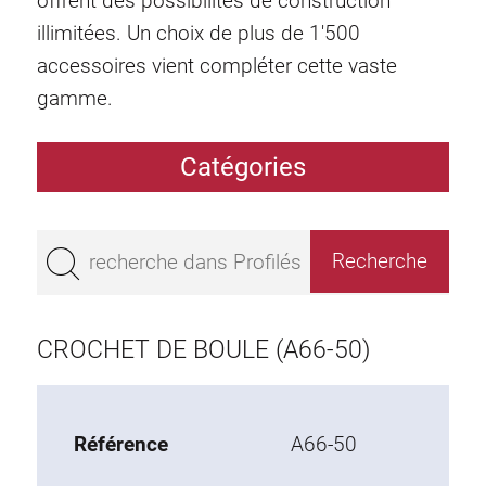
offrent des possibilités de construction
illimitées. Un choix de plus de 1'500
accessoires vient compléter cette vaste
gamme.
Catégories
Profilés
Bestseller
Profilés base 50
Profilés base 45
CROCHET DE BOULE (A66-50)
Profilés base 40
Profilés base 30
Profilés base 20
Référence
A66-50