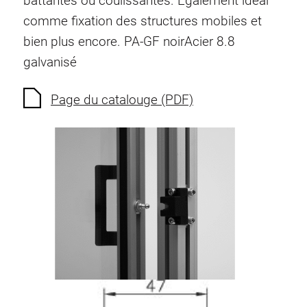
battantes ou coulissantes. Egalement idéal
Ecrous à ressort
comme fixation des structures mobiles et
Sécurités de torsion
bien plus encore.
PA-GF noir
Acier 8.8
Raccordements à filet
galvanisé
Éléments de Raccordements de fond
Éléments de galets
Page du catalouge (PDF)
Éléments plastiques
Conduites de câbles
Eléments de surface
Charnières et Articulations
Ferrure
Éléments pneumatique
Éléments dynamique
Elément d’angle
Colonne Elevatrice