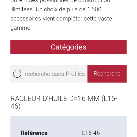
offrent des possibilités de construction
illimitées. Un choix de plus de 1'500
accessoires vient compléter cette vaste
gamme.
Catégories
Profilés
Bestseller
Profilés base 50
Profilés base 45
RACLEUR D'HUILE D=16 MM (L16-
Profilés base 40
46)
Profilés base 30
Profilés base 20
Référence
L16-46