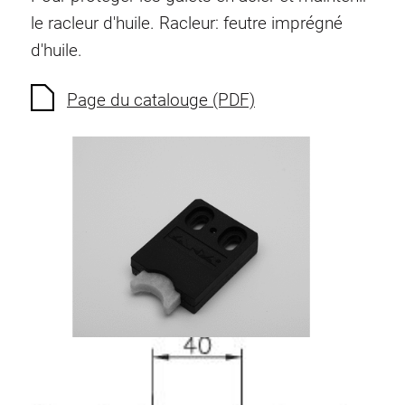
Ecrous à ressort
le racleur d'huile. Racleur: feutre imprégné
Sécurités de torsion
d'huile.
Raccordements à filet
Éléments de Raccordements de fond
Page du catalouge (PDF)
Éléments de galets
Éléments plastiques
Conduites de câbles
Eléments de surface
Charnières et Articulations
Ferrure
Éléments pneumatique
Éléments dynamique
Elément d’angle
Colonne Elevatrice