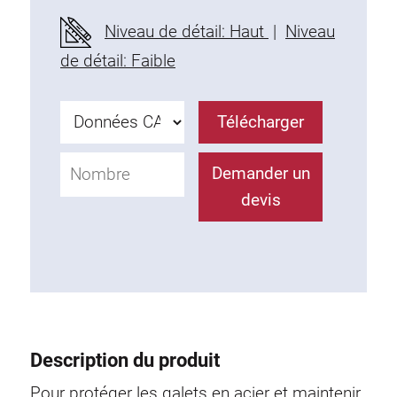
Profils en plastique
Niveau de détail: Haut
|
Niveau
Éléments de Fixation
de détail: Faible
Equerres de montage
Barres de fixation
Télécharger
Monobloc
Bloc de serrage
Demander un
Equerres de fixation
devis
Vis T
Éléments Filetage
Plaques taraudées
Plaques taraudées doubles
Plaques taraudées demi-rondes
Coulisseaux de serrage
Description du produit
Coulisseaux pivotant
Coulisseaux doubles légers
Pour protéger les galets en acier et maintenir