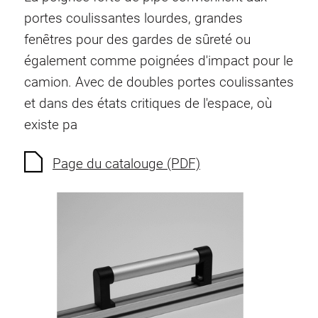
Ecrous à ressort
portes coulissantes lourdes, grandes
Sécurités de torsion
fenêtres pour des gardes de sûreté ou
Raccordements à filet
également comme poignées d'impact pour le
Éléments de Raccordements de fond
camion. Avec de doubles portes coulissantes
Éléments de galets
et dans des états critiques de l'espace, où
Éléments plastiques
existe pa
Conduites de câbles
Eléments de surface
Page du catalouge (PDF)
Charnières et Articulations
Ferrure
Éléments pneumatique
Éléments dynamique
Elément d’angle
Colonne Elevatrice