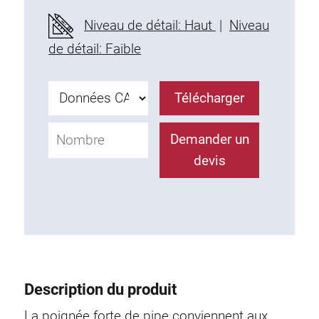
Profils en plastique
Niveau de détail: Haut
|
Niveau
Éléments de Fixation
de détail: Faible
Equerres de montage
Barres de fixation
Télécharger
Monobloc
Bloc de serrage
Demander un
Equerres de fixation
devis
Vis T
Éléments Filetage
Plaques taraudées
Plaques taraudées doubles
Plaques taraudées demi-rondes
Coulisseaux de serrage
Description du produit
Coulisseaux pivotant
Coulisseaux doubles légers
La poignée forte de pipe conviennent aux