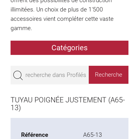
offrent des possibilités de construction
illimitées. Un choix de plus de 1'500
accessoires vient compléter cette vaste
gamme.
Catégories
Profilés
Bestseller
Profilés base 50
Profilés base 45
TUYAU POIGNÉE JUSTEMENT (A65-
Profilés base 40
13)
Profilés base 30
Profilés base 20
Référence
A65-13