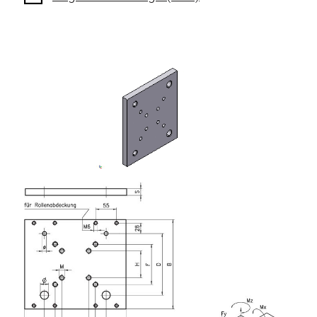
Profils en plastique
Éléments de Fixation
Equerres de montage
Barres de fixation
Monobloc
Bloc de serrage
Equerres de fixation
Vis T
Éléments Filetage
Plaques taraudées
Plaques taraudées doubles
Plaques taraudées demi-rondes
Coulisseaux de serrage
Coulisseaux pivotant
Coulisseaux doubles légers