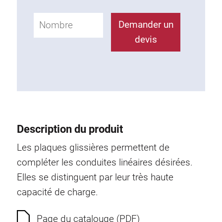
Profilés spéciaux
Profilés spéciaux
Demander un
Profilés en équerre
devis
Profilés pour charnières, Poignées, Tube à
section carrée
Technique de Raccordement
Raccordements universels
Raccordements standard
Description du produit
Raccordements combinés
Rallongements de profilé
Les plaques glissières permettent de
Raccordements d'onglet
compléter les conduites linéaires désirées.
Raccordements spéciaux
Elles se distinguent par leur très haute
Raccordements à filet
capacité de charge.
Accessoires
Page du catalouge (PDF)