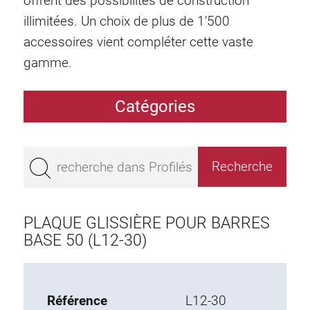
offrent des possibilités de construction
illimitées. Un choix de plus de 1'500
accessoires vient compléter cette vaste
gamme.
Catégories
Profilés
Bestseller
Profilés base 50
Profilés base 45
PLAQUE GLISSIÈRE POUR BARRES
Profilés base 40
BASE 50 (L12-30)
Profilés base 30
Profilés base 20
Référence
L12-30