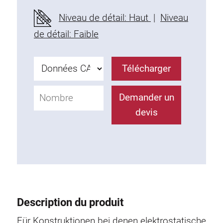
Profils en plastique
Niveau de détail: Haut
|
Niveau
Éléments de Fixation
de détail: Faible
Equerres de montage
Barres de fixation
Télécharger
Monobloc
Bloc de serrage
Demander un
Equerres de fixation
devis
Vis T
Éléments Filetage
Plaques taraudées
Plaques taraudées doubles
Plaques taraudées demi-rondes
Coulisseaux de serrage
Description du produit
Coulisseaux pivotant
Coulisseaux doubles légers
Für Konstruktionen bei denen elektrostatische