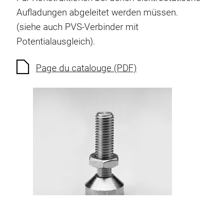
Ecrous à ressort
Aufladungen abgeleitet werden müssen.
Sécurités de torsion
(siehe auch PVS-Verbinder mit
Raccordements à filet
Potentialausgleich).
Éléments de Raccordements de fond
Éléments de galets
Page du catalouge (PDF)
Éléments plastiques
Conduites de câbles
Eléments de surface
Charnières et Articulations
Ferrure
Éléments pneumatique
Éléments dynamique
Elément d’angle
Colonne Elevatrice