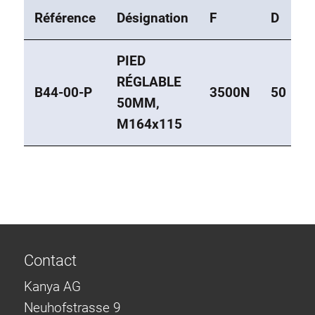
Référence
Désignation
F
D
PIED
RÉGLABLE
B44-00-P
3500N
50
50MM,
M164x115
Contact
Kanya AG
Neuhofstrasse 9