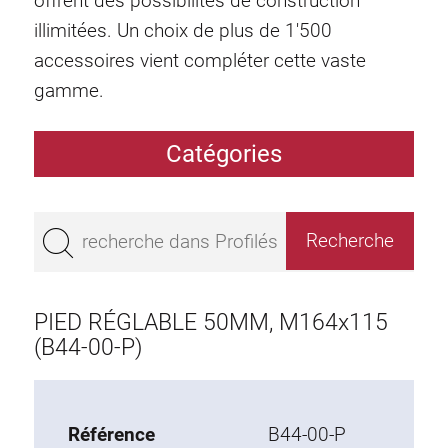
offrent des possibilités de construction
illimitées. Un choix de plus de 1'500
accessoires vient compléter cette vaste
gamme.
Catégories
Profilés
Bestseller
Profilés base 50
Profilés base 45
PIED RÉGLABLE 50MM, M164x115
Profilés base 40
(B44-00-P)
Profilés base 30
Profilés base 20
Référence
B44-00-P