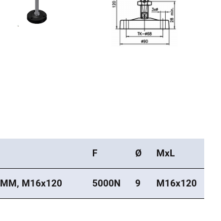
F
Ø
MxL
0MM, M16x120
5000N
9
M16x120