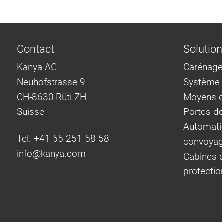
Contact
Solutio
Kanya AG
Carénage
Neuhofstrasse 9
Système d
CH-8630 Rüti ZH
Moyens d
Suisse
Portes d
Automati
Tel. +41 55 251 58 58
convoya
info@
kanya.com
Cabines d
protectio