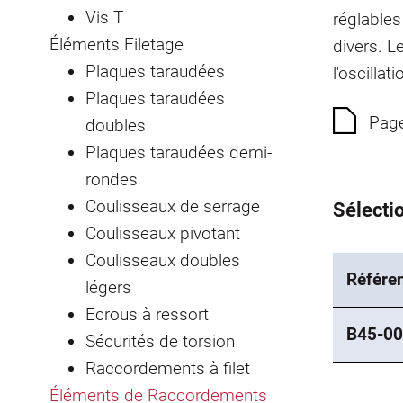
Vis T
réglables
Éléments Filetage
divers. L
Plaques taraudées
l'oscillat
Plaques taraudées
Page
doubles
Plaques taraudées demi-
rondes
Coulisseaux de serrage
Sélectio
Coulisseaux pivotant
Coulisseaux doubles
Référe
légers
Ecrous à ressort
B45-00
Sécurités de torsion
Raccordements à filet
Éléments de Raccordements