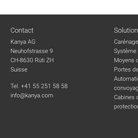
Contact
Solutio
Kanya AG
Carénage
Neuhofstrasse 9
Système d
CH-8630 Rüti ZH
Moyens d
Suisse
Portes d
Automati
Tel. +41 55 251 58 58
convoya
info@
kanya.com
Cabines d
protectio