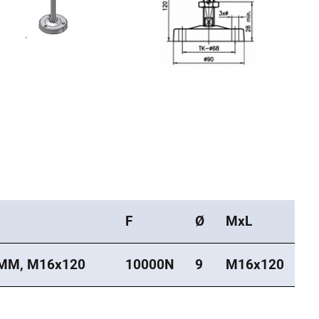
F
Ø
MxL
0MM, M16x120
10000N
9
M16x120