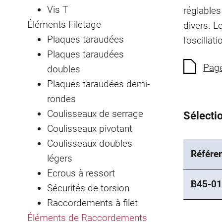
Vis T
réglables
Éléments Filetage
divers. L
Plaques taraudées
l'oscillat
Plaques taraudées
Page
doubles
Plaques taraudées demi-
rondes
Coulisseaux de serrage
Sélectio
Coulisseaux pivotant
Coulisseaux doubles
Référe
légers
Ecrous à ressort
B45-01
Sécurités de torsion
Raccordements à filet
Éléments de Raccordements