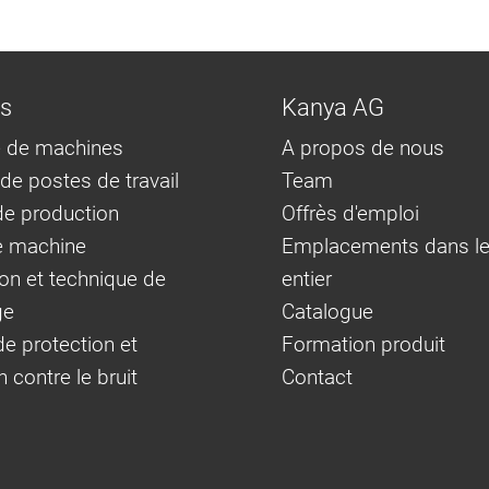
ns
Kanya AG
 de machines
A propos de nous
e postes de travail
Team
e production
Offrès d'emploi
e machine
Emplacements dans l
on et technique de
entier
ge
Catalogue
e protection et
Formation produit
n contre le bruit
Contact